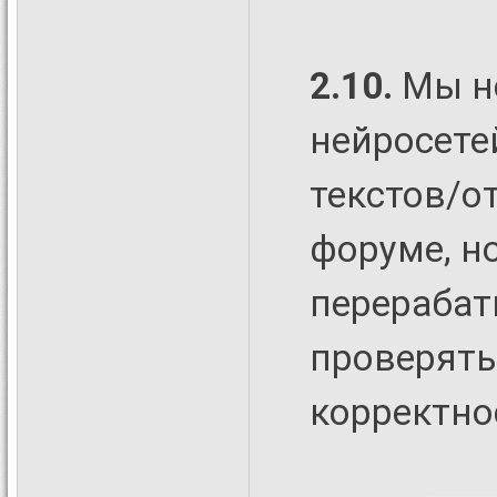
2.10.
Мы н
нейросетей
текстов/о
форуме, н
перерабат
проверять 
корректно