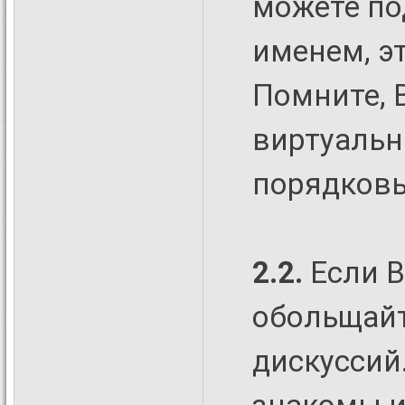
можете по
именем, э
Помните, 
виртуальн
порядковы
2.2.
Если В
обольщайт
дискуссий