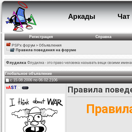
Аркады
Чат
Регистрация
Справка
PSPx форум
>
Объявления
Правила поведения на форуме
Флудилка
Флудилка - это право человека называть вещи своими имена
Глобальное объявление
c 15.08.2006 по 06.02.2106
vA
ST
Правила повед
Правил