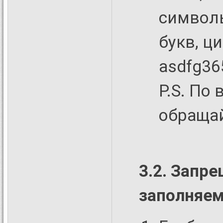
символ
букв, ц
asdfg36
P.S. По
обраща
3.2. Запр
заполняем