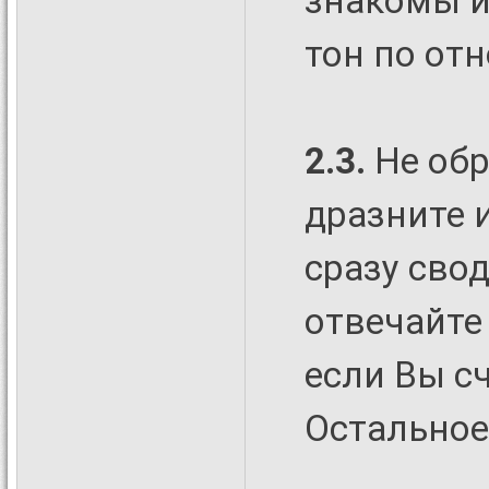
знакомы и
тон по отн
2.3.
Не об
дразните 
сразу свод
отвечайте
если Вы сч
Остальное