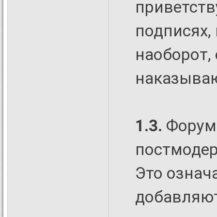
приветству
подписях, 
наоборот,
наказываю
1.3.
Форум
постмодер
Это означ
добавляют