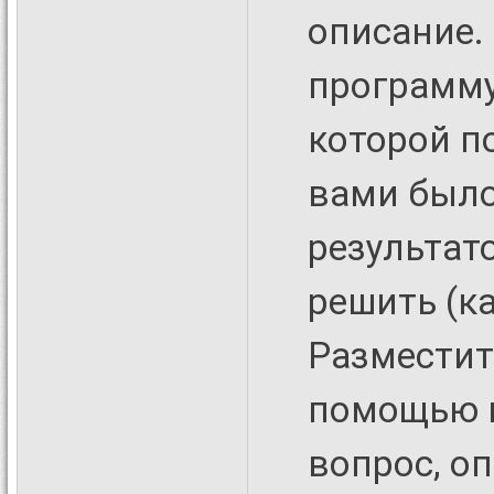
описание.
программу
которой п
вами было
результато
решить (к
Разместит
помощью 
вопрос, о