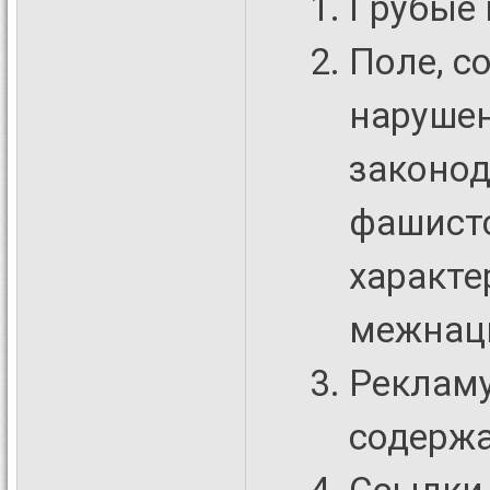
Гpубые 
Поле, с
наpyше
законод
фашистс
характе
межнац
Рекламу
содержа