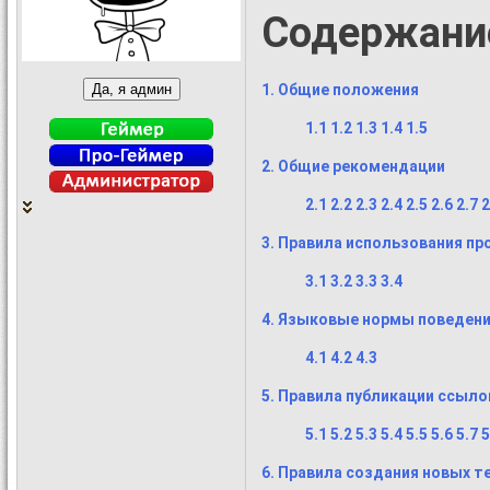
Содержани
1. Общие положения
1.1
1.2
1.3
1.4
1.5
2. Общие рекомендации
2.1
2.2
2.3
2.4
2.5
2.6
2.7
2
3. Правила использования п
3.1
3.2
3.3
3.4
4. Языковые нормы поведени
4.1
4.2
4.3
5. Правила публикации ссыло
5.1
5.2
5.3
5.4
5.5
5.6
5.7
5
6. Правила создания новых т