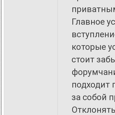
приватным
Главное у
вступлени
которые у
стоит забы
форумчани
подходит 
за собой 
Отклонять