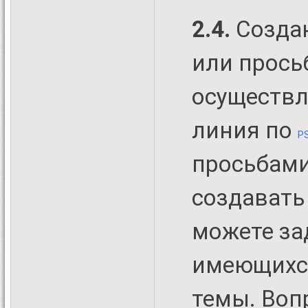
2.4.
Создан
или прось
осуществл
линия по
P
просьбами
создавать
можете за
имеющихся
темы. Воп