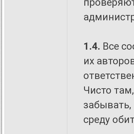
проверяют
админист
1.4.
Все со
их авторо
ответствен
Чисто там,
забывать,
среду оби