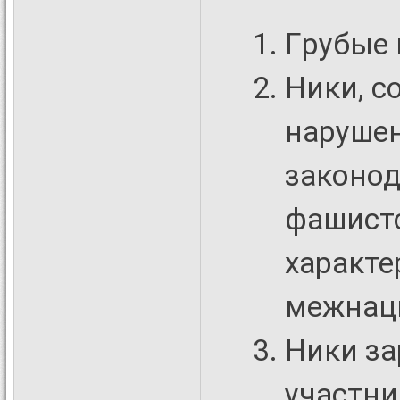
Гpубые 
Ники, с
наpyше
законод
фашистс
характе
межнац
Ники з
участни