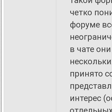
такой фор
четко пони
форуме вс
неогранич
в чате он
нескольки
принято с
представ
интерес (
отдельных