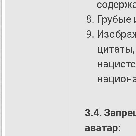
содержа
Грубые 
Изображ
цитаты,
нацистс
национа
3.4. Запр
аватар: