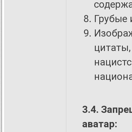
содержа
Грубые 
Изображ
цитаты,
нацистс
национа
3.4. Запр
аватар: