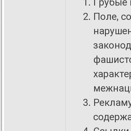
Гpубые 
Поле, с
наpyше
законод
фашистс
характе
межнац
Рекламу
содержа