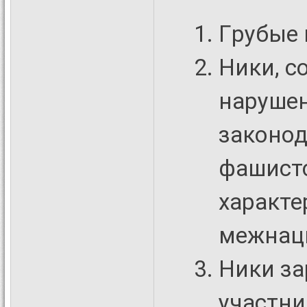
Гpубые 
Ники, с
наpyше
законод
фашистс
характе
межнац
Ники з
участни