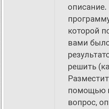
описание.
программу
которой п
вами было
результато
решить (к
Разместит
помощью 
вопрос, о