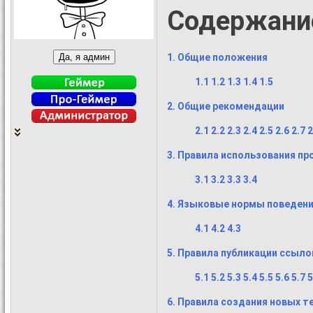
Содержани
1. Общие положения
1.1
1.2
1.3
1.4
1.5
2. Общие рекомендации
2.1
2.2
2.3
2.4
2.5
2.6
2.7
2
3. Правила использования п
3.1
3.2
3.3
3.4
4. Языковые нормы поведени
4.1
4.2
4.3
5. Правила публикации ссыло
5.1
5.2
5.3
5.4
5.5
5.6
5.7
5
6. Правила создания новых т