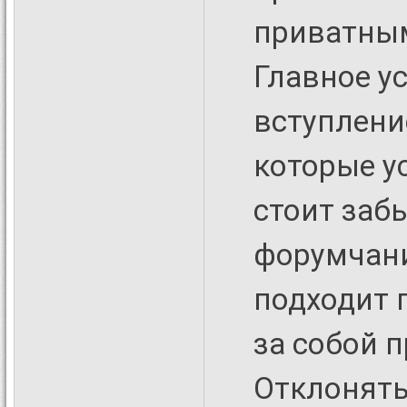
приватным
Главное у
вступлени
которые у
стоит забы
форумчани
подходит 
за собой 
Отклонять