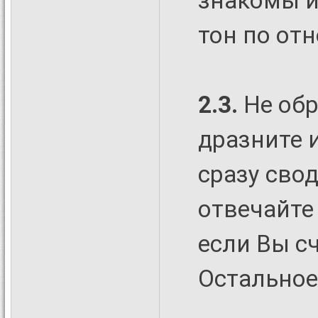
знакомы и
тон по отн
2.3.
Не об
дразните 
сразу свод
отвечайте
если Вы сч
Остальное