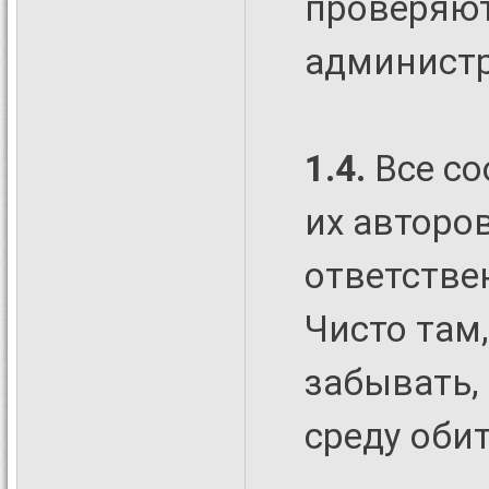
проверяют
админист
1.4.
Все со
их авторо
ответствен
Чисто там,
забывать,
среду оби