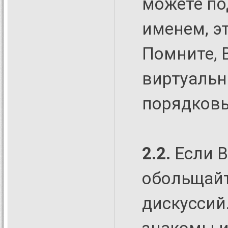
можете по
именем, э
Помните, 
виртуальн
порядковы
2.2.
Если В
обольщайт
дискуссий