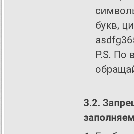
символ
букв, ц
asdfg36
P.S. По
обраща
3.2. Запр
заполняем