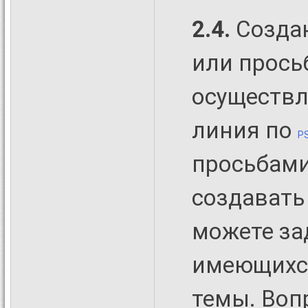
2.4.
Создан
или прось
осуществл
линия по
P
просьбами
создавать
можете за
имеющихся
темы. Воп