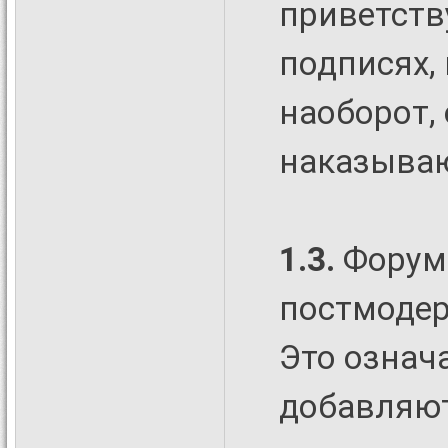
приветству
подписях, 
наоборот,
наказываю
1.3.
Форум
постмодер
Это означ
добавляют