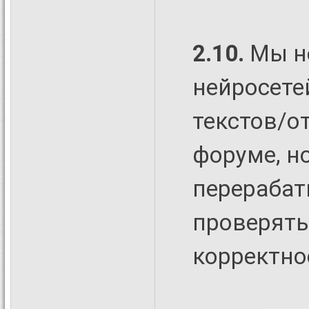
2.10.
Мы н
нейросетей
текстов/о
форуме, н
перерабат
проверять 
корректно