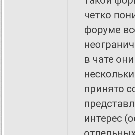
такой фор
четко пони
форуме вс
неогранич
в чате он
нескольки
принято с
представ
интерес (
отдельных