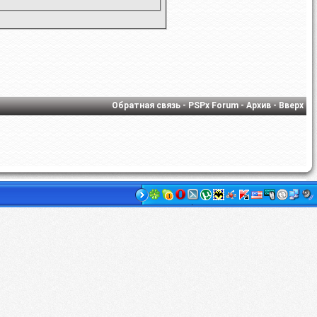
Обратная связь
-
PSPx Forum
-
Архив
-
Вверх