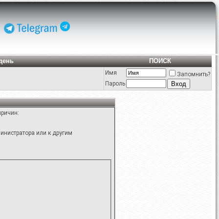
день
ПОИСК
Имя
Запомнить?
Пароль
причин:
инистратора или к другим