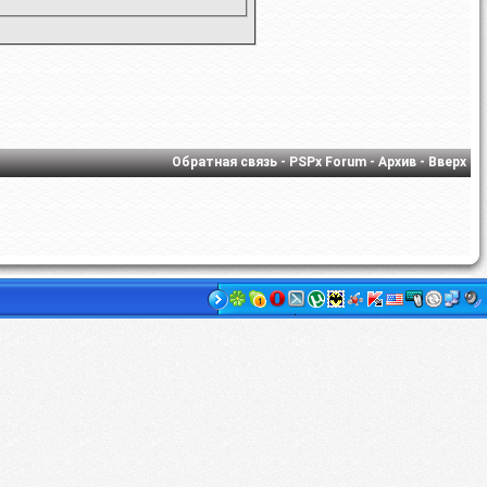
Обратная связь
-
PSPx Forum
-
Архив
-
Вверх