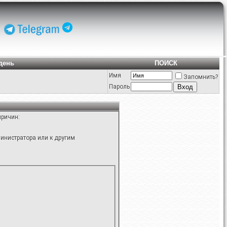
день
ПОИСК
Имя
Запомнить?
Пароль
причин:
инистратора или к другим