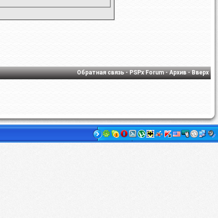
Обратная связь
-
PSPx Forum
-
Архив
-
Вверх