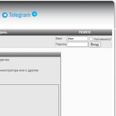
день
ПОИСК
Имя
Запомнить?
Пароль
причин:
инистратора или к другим