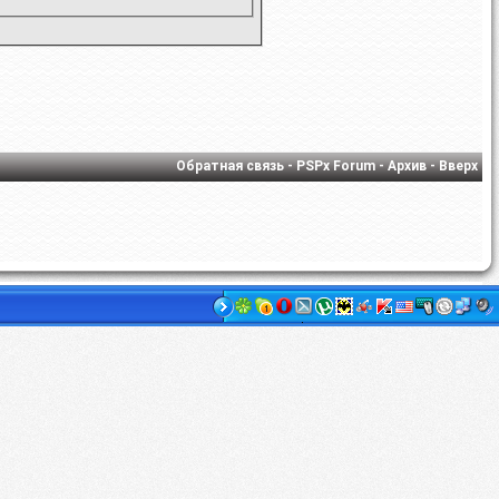
Обратная связь
-
PSPx Forum
-
Архив
-
Вверх