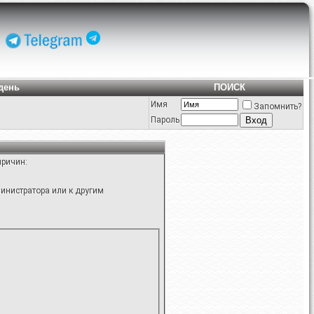
день
ПОИСК
Имя
Запомнить?
Пароль
причин:
инистратора или к другим