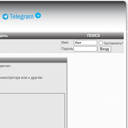
день
ПОИСК
Имя
Запомнить?
Пароль
причин:
инистратора или к другим