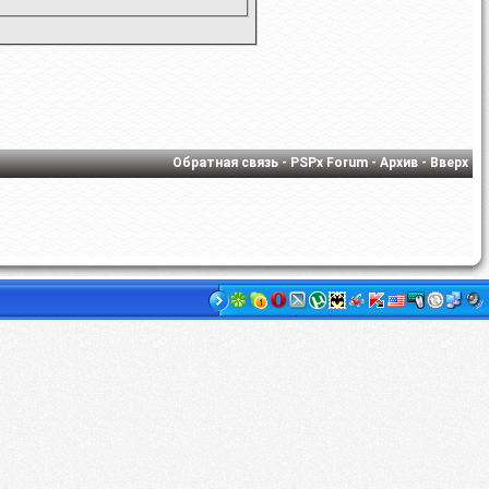
Обратная связь
-
PSPx Forum
-
Архив
-
Вверх