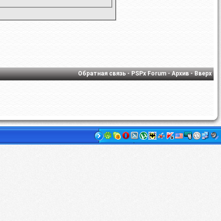
Обратная связь
-
PSPx Forum
-
Архив
-
Вверх