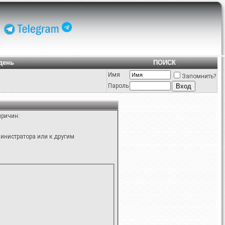
день
ПОИСК
Имя
Запомнить?
Пароль
причин:
инистратора или к другим