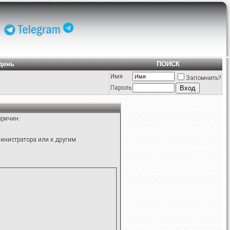
день
ПОИСК
Имя
Запомнить?
Пароль
причин:
инистратора или к другим