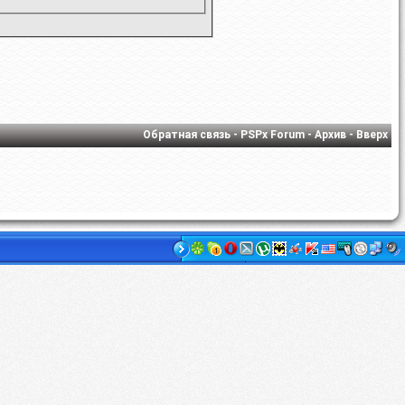
Обратная связь
-
PSPx Forum
-
Архив
-
Вверх