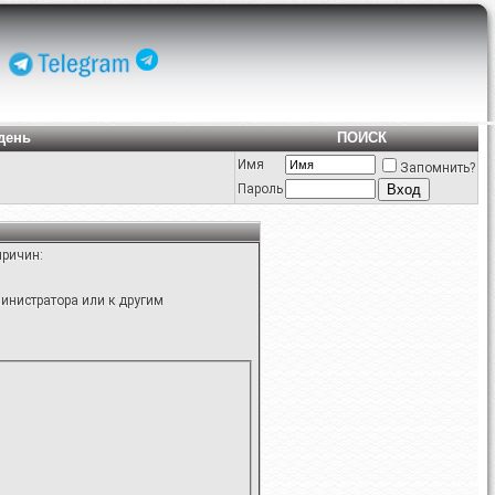
день
ПОИСК
Имя
Запомнить?
Пароль
причин:
инистратора или к другим