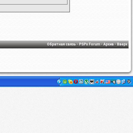
Обратная связь
-
PSPx Forum
-
Архив
-
Вверх