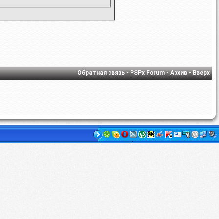
Обратная связь
-
PSPx Forum
-
Архив
-
Вверх