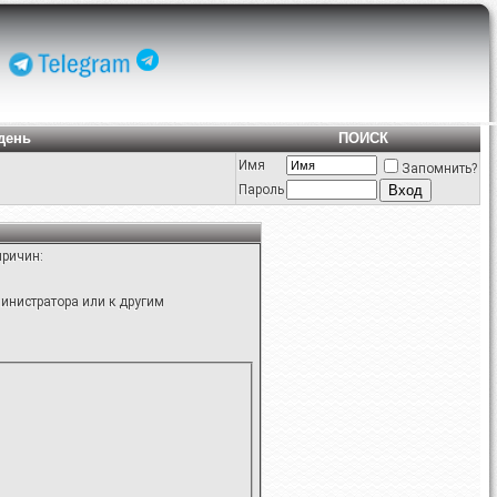
день
ПОИСК
Имя
Запомнить?
Пароль
причин:
инистратора или к другим