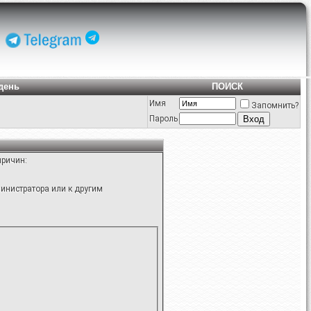
день
ПОИСК
Имя
Запомнить?
Пароль
причин:
инистратора или к другим