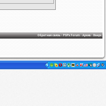
Обратная связь
-
PSPx Forum
-
Архив
-
Вверх