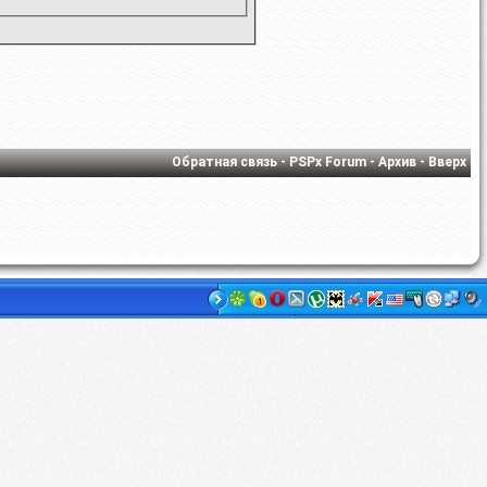
Обратная связь
-
PSPx Forum
-
Архив
-
Вверх