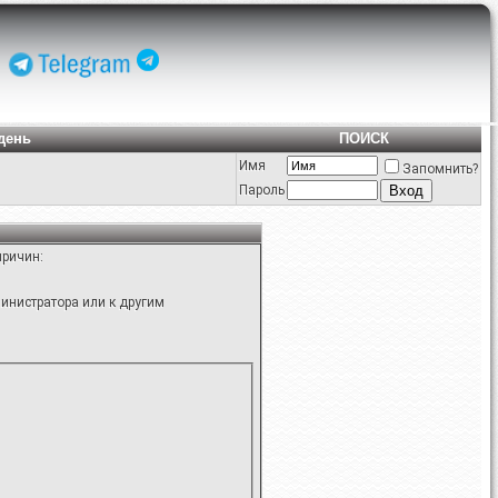
день
ПОИСК
Имя
Запомнить?
Пароль
причин:
инистратора или к другим