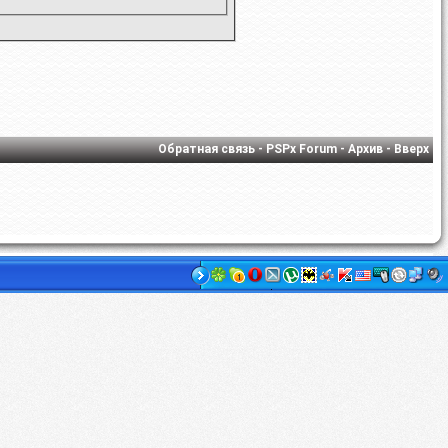
Обратная связь
-
PSPx Forum
-
Архив
-
Вверх