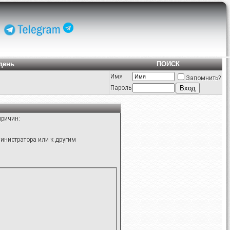
день
ПОИСК
Имя
Запомнить?
Пароль
причин:
инистратора или к другим