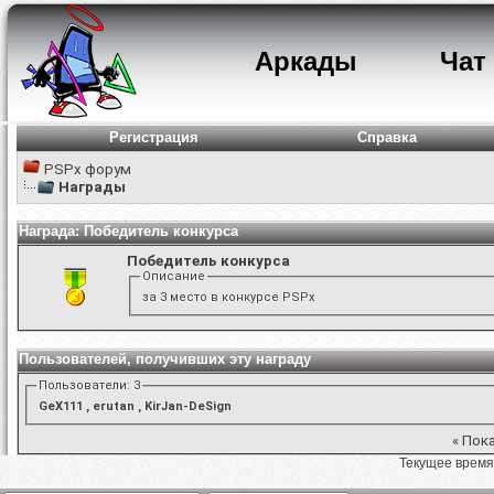
Аркады
Чат
Регистрация
Справка
PSPx форум
Награды
Награда: Победитель конкурса
Победитель конкурса
Описание
за 3 место в конкурсе PSPx
Пользователей, получивших эту награду
Пользователи: 3
GeX111
,
erutan
,
KirJan-DeSign
«
Пока
Текущее время