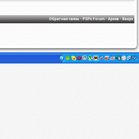
Обратная связь
-
PSPx Forum
-
Архив
-
Вверх