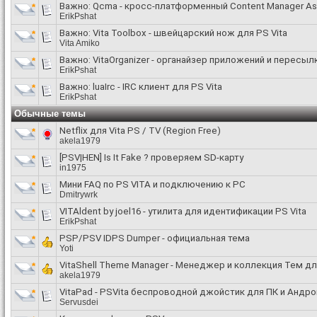
Важно:
Qcma - кросс-платформенный Content Manager Ass
ErikPshat
Важно:
Vita Toolbox - швейцарский нож для PS Vita
Vita Amiko
Важно:
VitaOrganizer - органайзер приложений и пересылк
ErikPshat
Важно:
luaIrc - IRC клиент для PS Vita
ErikPshat
Обычные темы
Netflix для Vita PS / TV (Region Free)
akela1979
[PSV|HEN] Is It Fake ? проверяем SD-карту
in1975
Мини FAQ по PS VITA и подключению к PC
Dmitrywrk
VITAldent by joel16 - утилита для идентификации PS Vita
ErikPshat
PSP/PSV IDPS Dumper - официальная тема
Yoti
VitaShell Theme Manager - Менеджер и коллекция Тем для
akela1979
VitaPad - PSVita беспроводной джойстик для ПК и Андр
Servusdei