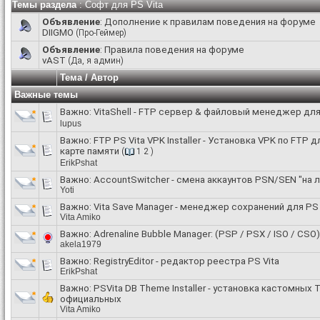
Темы раздела
: Софт для PS Vita
Объявление
:
Дополнение к правилам поведения на форуме
DIIGMO
(Про-Геймер)
Объявление
:
Правила поведения на форуме
vAST
(Да, я админ)
Тема
/
Автор
Важные темы
Важно:
VitaShell - FTP сервер & файловый менеджер для
lupus
Важно:
FTP PS Vita VPK Installer - Установка VPK по FTP
карте памяти
(
1
2
)
ErikPshat
Важно:
AccountSwitcher - смена аккаунтов PSN/SEN "на л
Yoti
Важно:
Vita Save Manager - менеджер сохранений для PS 
Vita Amiko
Важно:
Adrenaline Bubble Manager: (PSP / PSX / ISO / CSO
akela1979
Важно:
RegistryEditor - редактор реестра PS Vita
ErikPshat
Важно:
PSVita DB Theme Installer - установка кастомных 
официальных
Vita Amiko