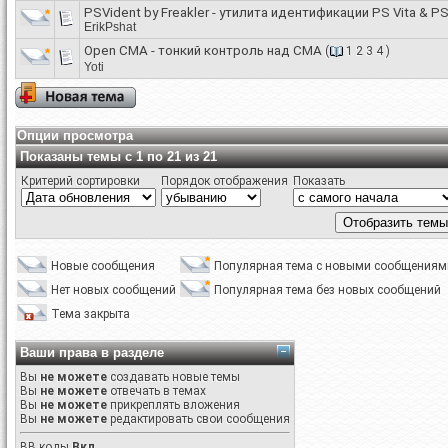
PSVident by Freakler - утилита идентификации PS Vita & P
ErikPshat
Open CMA - тонкий контроль над CMA
(
1
2
3
4
)
Yoti
Опции просмотра
Показаны темы с 1 по 21 из 21
Критерий сортировки
Порядок отображения
Показать
Новые сообщения
Популярная тема с новыми сообщениям
Нет новых сообщений
Популярная тема без новых сообщений
Тема закрыта
Ваши права в разделе
Вы
не можете
создавать новые темы
Вы
не можете
отвечать в темах
Вы
не можете
прикреплять вложения
Вы
не можете
редактировать свои сообщения
BB коды
Вкл.