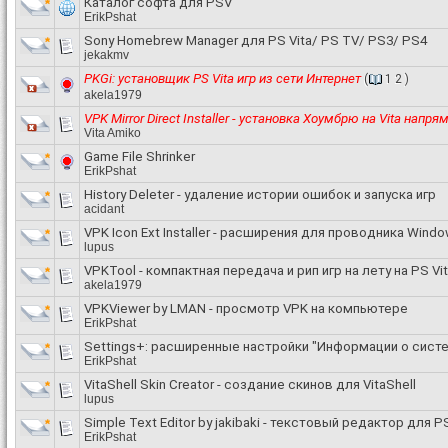
Каталог софта для PSV
ErikPshat
Sony Homebrew Manager для PS Vita/ PS TV/ PS3/ PS4
jekakmv
PKGi: установщик PS Vita игр из сети Интернет
(
1
2
)
akela1979
VPK Mirror Direct Installer - установка Хоумбрю на Vita напря
Vita Amiko
Game File Shrinker
ErikPshat
History Deleter - удаление истории ошибок и запуска игр
acidant
VPK Icon Ext Installer - расширения для проводника Wind
lupus
VPKTool - компактная передача и рип игр на лету на PS Vi
akela1979
VPKViewer by LMAN - просмотр VPK на компьютере
ErikPshat
Settings+: расширенные настройки "Информации о сист
ErikPshat
VitaShell Skin Creator - создание скинов для VitaShell
lupus
Simple Text Editor by jakibaki - текстовый редактор для PS
ErikPshat