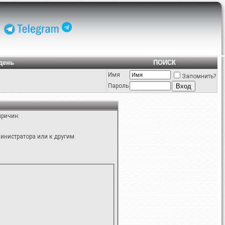
день
ПОИСК
Имя
Запомнить?
Пароль
причин:
инистратора или к другим