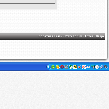
Обратная связь
-
PSPx Forum
-
Архив
-
Вверх