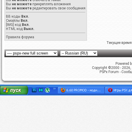
Вы
не можете
отвечать в темах
Вы
не можете
прикреплять вложения
Вы
не можете
редактировать свои сообщения
BB коды
Вкл.
Смайлы
Вкл.
[IMG]
код
Вкл.
HTML код
Выкл.
Правила форума
Текущее время
Powered by
Copyright ©2000 - 2026, 
PSPx Forum - Сооб