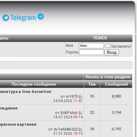
день
ПОИСК
Имя
Запомнить?
Пароль
Искать в этом разделе
Последнее сообщение
Тем
Сообщений
епатура в Gow Ascention
95
8,080
от
in1975
24.04.2026
11:47
ождения
22
3,194
от
ErikPshat
18.07.2024
09:14
ересные картинки
39
6,195
от
ArTeM4Ik322
21.07.2026
18:19