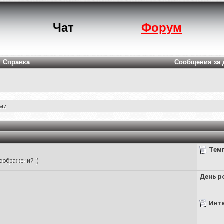
Чат
Форум
Справка
Сообщения за 
ми.
Темп
оображений :)
День р
Инт