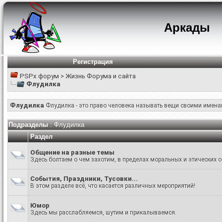
Аркады
Регистрация
PSPx форум
>
Жизнь Форума и сайта
Флудилка
Флудилка
Флудилка - это право человека называть вещи своими имена
Подразделы
: Флудилка
Раздел
Общение на разные темы
Здесь болтаем о чем захотим, в пределах моральных и этических с
События, Праздники, Тусовки...
В этом разделе всё, что касается различных мероприятий!
Юмор
Здесь мы расслабляемся, шутим и прикалываемся.