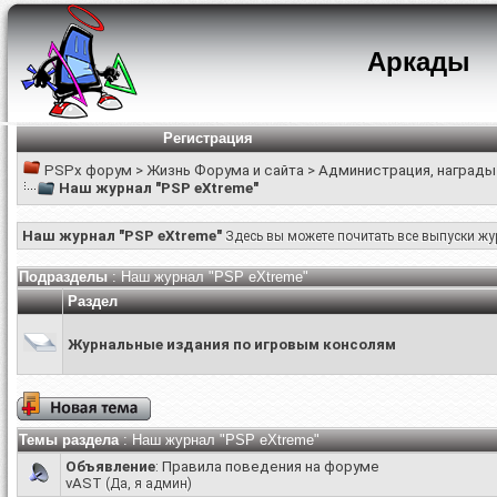
Аркады
Регистрация
PSPx форум
>
Жизнь Форума и сайта
>
Администрация, награды
Наш журнал "PSP eXtreme"
Наш журнал "PSP eXtreme"
Здесь вы можете почитать все выпуски ж
Подразделы
: Наш журнал "PSP eXtreme"
Раздел
Журнальные издания по игровым консолям
Темы раздела
: Наш журнал "PSP eXtreme"
Объявление
:
Правила поведения на форуме
vAST
(Да, я админ)