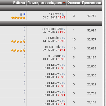
Рейтинг
Последнее сообщение
Ответов
Просмотров
от
Eraxle
3
42,768
08.01.2018
19:43
от
Moonie228
1
52,984
26.02.2024
21:27
от
Seishiro
10
35,557
14.06.2012
19:09
от
Sa1nekk
16
37,033
22.05.2012
14:51
от
erutan
3
29,134
13.11.2011
13:28
от
DIIGMO
0
26,806
07.10.2011
20:28
от
DIIGMO
0
26,505
07.10.2011
20:25
от
DIIGMO
0
26,522
07.10.2011
20:23
от
DIIGMO
0
26,763
07.10.2011
20:21
от
DIIGMO
0
27,163
07.10.2011
20:14