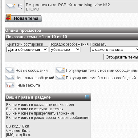
Ретроспектива: PSP eXtreme Magazine №2
DIIGMO
Опции просмотра
Показаны темы с 1 по 10 из 10
Критерий сортировки
Порядок отображения
Показать
Новые сообщения
Популярная тема с новыми сообщениям
Нет новых сообщений
Популярная тема без новых сообщений
Тема закрыта
Ваши права в разделе
Вы
не можете
создавать новые темы
Вы
не можете
отвечать в темах
Вы
не можете
прикреплять вложения
Вы
не можете
редактировать свои сообщения
BB коды
Вкл.
Смайлы
Вкл.
[IMG]
код
Вкл.