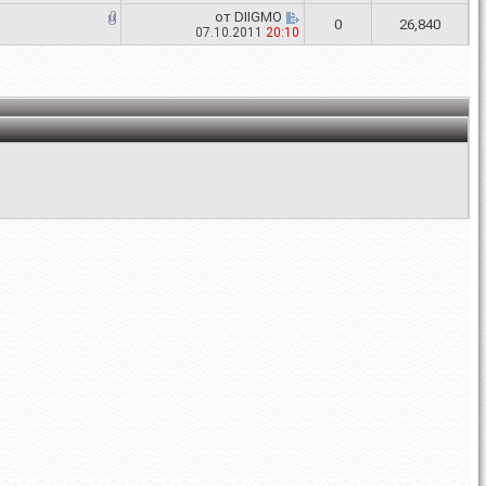
от
DIIGMO
0
26,840
07.10.2011
20:10