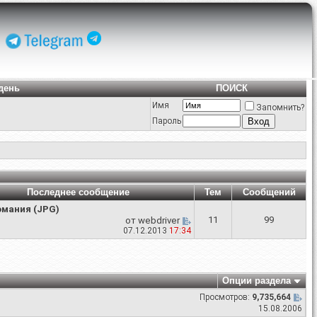
день
ПОИСК
Имя
Запомнить?
Пароль
Последнее сообщение
Тем
Сообщений
омания (JPG)
11
99
от
webdriver
07.12.2013
17:34
Опции раздела
Просмотров:
9,735,664
15.08.2006