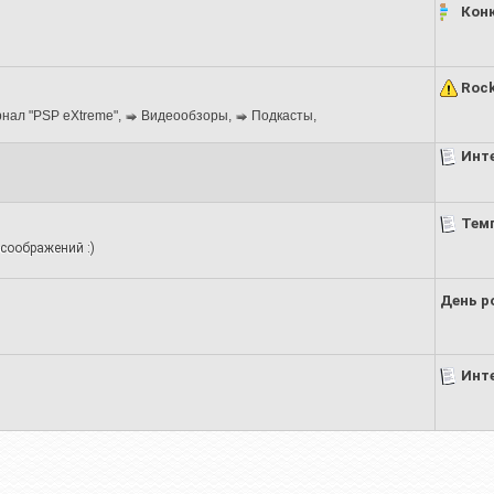
Конк
Rock
нал "PSP eXtreme"
,
Видеообзоры
,
Подкасты
,
Инт
Темп
 соображений :)
День р
Инт