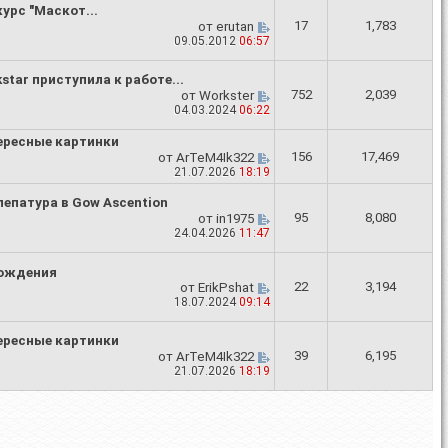
урс "Маскот...
17
1,783
от
erutan
09.05.2012
06:57
star приступила к работе...
752
2,039
от
Workster
04.03.2024
06:22
ересные картинки
156
17,469
от
ArTeM4Ik322
21.07.2026
18:19
епатура в Gow Ascention
95
8,080
от
in1975
24.04.2026
11:47
ождения
22
3,194
от
ErikPshat
18.07.2024
09:14
ересные картинки
39
6,195
от
ArTeM4Ik322
21.07.2026
18:19