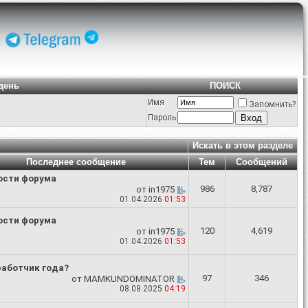
день
ПОИСК
Имя
Запомнить?
Пароль
Искать в этом разделе
Последнее сообщение
Тем
Сообщений
ости форума
986
8,787
от
in1975
01.04.2026
01:53
ости форума
120
4,619
от
in1975
01.04.2026
01:53
работчик года?
97
346
от
MAMKUNDOMINATOR
08.08.2025
04:19