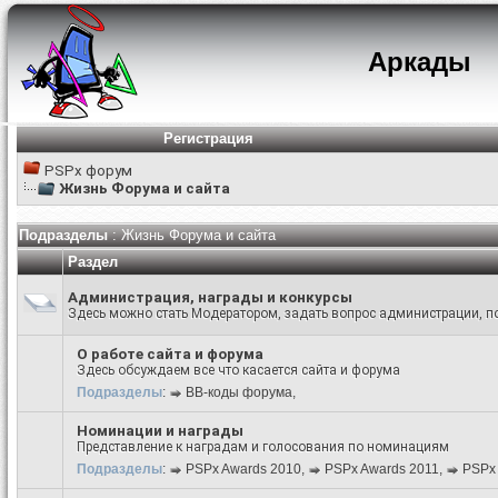
Аркады
Регистрация
PSPx форум
Жизнь Форума и сайта
Подразделы
: Жизнь Форума и сайта
Раздел
Администрация, награды и конкурсы
Здесь можно стать Модератором, задать вопрос администрации, по
О работе сайта и форума
Здесь обсуждаем все что касается сайта и форума
Подразделы
:
BB-коды форума
,
Номинации и награды
Представление к наградам и голосования по номинациям
Подразделы
:
PSPx Awards 2010
,
PSPx Awards 2011
,
PSPx