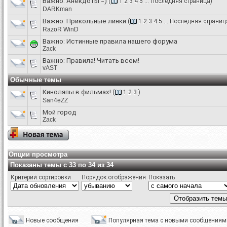
Важно:
Анекдоты =)
(
1
2
3
4
5
...
Последняя страница
)
DARKman
Важно:
Прикольные линки
(
1
2
3
4
5
...
Последняя страниц
RazoR WinD
Важно:
Истинные правила нашего форума
Zack
Важно:
Правила! Читать всем!
vAST
Обычные темы
Киноляпы в фильмах!
(
1
2
3
)
San4eZZ
Мой город
Zack
Опции просмотра
Показаны темы с 33 по 34 из 34
Критерий сортировки
Порядок отображения
Показать
Новые сообщения
Популярная тема с новыми сообщениям