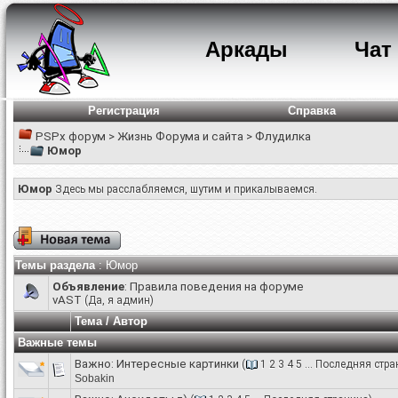
Аркады
Чат
Регистрация
Справка
PSPx форум
>
Жизнь Форума и сайта
>
Флудилка
Юмор
Юмор
Здесь мы расслабляемся, шутим и прикалываемся.
Темы раздела
: Юмор
Объявление
:
Правила поведения на форуме
vAST
(Да, я админ)
Тема
/
Автор
Важные темы
Важно:
Интересные картинки
(
1
2
3
4
5
...
Последняя стра
Sobakin