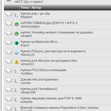
vAST
(Да, я админ)
Тема
/
Автор
Куплю psp / ps vita
Rtaidem
кУПЛЮ ГЕЙМПАДЫ ДЛЯ PS 1 И PS 2
alekseydigger
куплю 3 плойку, можно сломанную за дешево
vikstatiX
Куплю на Nintendo Wii U......
Kupec
Куплю PS4 pro, рассмотрю все варианты
Nikola125
Куплю ps4 slim/pro на прошивке hen
semadi22
Куплю PS3 (fat) в коллекцию
AcidMan
Джойстик ps3 оригинал
Leeska
Куплю ps4 (Челябинск)
Stinger208
Куплю лицевую панель для PSP E-1000
bubyilda
[Куплю] Съёмные панели Playstation 5 Disc Version