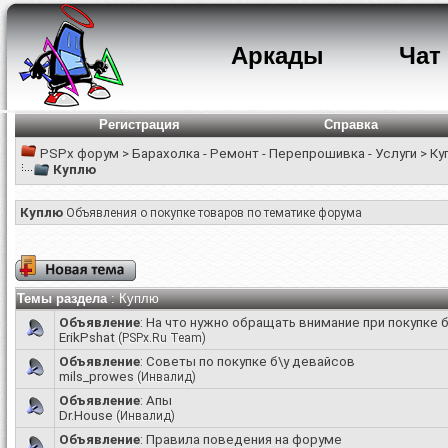
Аркады
Чат
Регистрация
Справка
PSPx форум
>
Барахолка - Ремонт - Перепрошивка - Услуги
>
Ку
Куплю
Куплю
Объявления о покупке товаров по тематике форума
Темы раздела
: Куплю
Объявление
:
На что нужно обращать внимание при покупке 
ErikPshat
(PSPx.Ru Team)
Объявление
:
Советы по покупке б\у девайсов
mils_prowes
(Инвалид)
Объявление
:
Апы
Dr.House
(Инвалид)
Объявление
:
Правила поведения на форуме