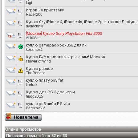
fagi
Игровые приставки
Racer200
Куплю б/у iPhone 4, iPhone 4s, iPhone 2g, а так же Любу
dydochnik
[Москва] Куплю Sony Playstation Vita 2000
AcidMan
куплю gamepad xbox360 для пк
kossmos1
Куплю Б/У консоли и игры к ним! Москва
Flower of Wind
Куплю разное
TheReeasd
куплю плату ps3 fat
tiretrak
Куплю для PS 3 две игры.
hugo2015
куплю ps3 либо PS vita
BerezovNV
Опции просмотра
Показаны темы с 1 по 32 из 33