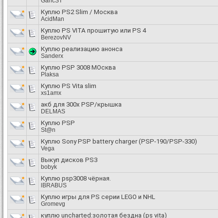
GaricST
Куплю PS2 Slim / Москва
AcidMan
Куплю PS VITA прошитую или PS 4
BerezovNV
Куплю реализацию анонса
Sanderx
Куплю PSP 3008 МОсква
Plaksa
Куплю PS Vita slim
xs1amx
акб для 300х PSP/крышка
DELMAS
Куплю PSP
St@n
Куплю Sony PSP battery charger (PSP-190/PSP-330)
Vega
Выкуп дисков PS3
bobyk
Куплю psp3008 чёрная.
lBRABUS
Куплю игры для PS серии LEGO и NHL
Gromevg
куплю uncharted:золотая бездна (ps vita)