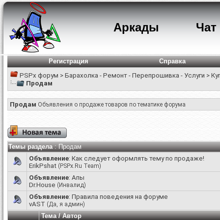
Аркады
Чат
Регистрация
Справка
PSPx форум
>
Барахолка - Ремонт - Перепрошивка - Услуги
>
Ку
Продам
Продам
Объявления о продаже товаров по тематике форума
Темы раздела
: Продам
Объявление
:
Как следует оформлять тему по продаже!
ErikPshat
(PSPx.Ru Team)
Объявление
:
Апы
Dr.House
(Инвалид)
Объявление
:
Правила поведения на форуме
vAST
(Да, я админ)
Тема
/
Автор