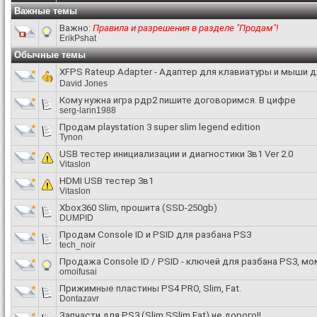
Важные темы
Важно:
Правила и разрешения в разделе "Продам"!
ErikPshat
Обычные темы
XFPS Rateup Adapter - Адаптер для клавиатуры и мыши дл
David Jones
Кому нужна игра рдр2 пишите договоримся. В цифре
serg-larin1988
Продам playstation 3 super slim legend edition
Tynon
USB тестер инициализации и диагностики 3в1 Ver 2.0
Vitaslon
HDMI USB тестер 3в1
Vitaslon
Xbox360 Slim, прошита (SSD-250gb)
DUMPID
Продам Console ID и PSID для разбана PS3
tech_noir
Продажа Console ID / PSID - ключей для разбана PS3, м
omoifusai
Прижимные пластины PS4 PRO, Slim, Fat.
Dontazavr
Запчасти для PS3 (Slim.SSlim.Fat) не дорого!!