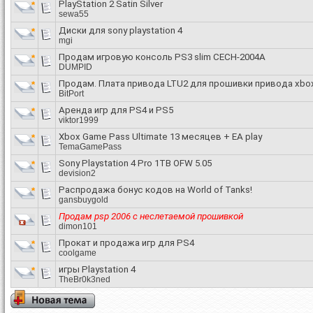
PlayStation 2 Satin Silver
sewa55
Диски для sony playstation 4
mgi
Продам игровую консоль PS3 slim CECH-2004A
DUMPID
Продам. Плата привода LTU2 для прошивки привода xbox
BitPort
Аренда игр для PS4 и PS5
viktor1999
Xbox Game Pass Ultimate 13 месяцев + EA play
TemaGamePass
Sony Playstation 4 Pro 1TB OFW 5.05
devision2
Распродажа бонус кодов на World of Tanks!
gansbuygold
Продам psp 2006 c неслетаемой прошивкой
dimon101
Прокат и продажа игр для PS4
coolgame
игры Playstation 4
TheBr0k3ned