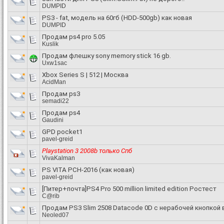
DUMPID
PS3 - fat, модель на 60гб (HDD-500gb) как новая
DUMPID
Продам ps4 pro 5.05
Kuslik
Продам флешку sony memory stick 16 gb.
Uxw1sac
Xbox Series S | 512 | Москва
AcidMan
Продам ps3
semadi22
Продам ps4
Gaudini
GPD pocket1
pavel-greid
Playstation 3 2008b только Спб
VivaKalman
PS VITA PCH-2016 (как новая)
pavel-greid
[Питер+почта]PS4 Pro 500 million limited edition Ростест
C@rib
Продам PS3 Slim 2508 Datacode 0D с нерабочей кнопкой
Neoled07