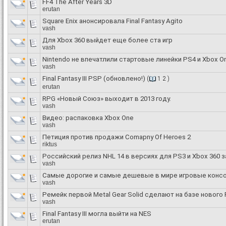
FF4 The After Years 3D
erutan
Square Enix анонсировала Final Fantasy Agito
vash
Для Xbox 360 выйдет еще более ста игр
vash
Nintendo не впечатлили стартовые линейки PS4 и Xbox O
vash
Final Fantasy III PSP (обновлено!)
(
1
2
)
erutan
RPG «Новый Союз» выходит в 2013 году.
vash
Видео: распаковка Xbox One
vash
Петиция против продажи Comapny Of Heroes 2
riktus
Российский релиз NHL 14 в версиях для PS3 и Xbox 360 з
vash
Самые дорогие и самые дешевые в мире игровые консол
vash
Ремейк первой Metal Gear Solid сделают на базе нового F
vash
Final Fantasy III могла выйти на NES
erutan