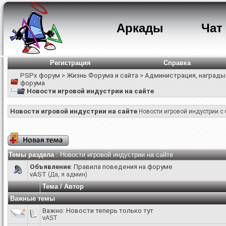
Аркады
Чат
Регистрация
Справка
PSPx форум
>
Жизнь Форума и сайта
>
Администрация, награды
форума
Новости игровой индустрии на сайте
Новости игровой индустрии на сайте
Новости игровой индустрии с 
Темы раздела
: Новости игровой индустрии на сайте
Объявление
:
Правила поведения на форуме
vAST
(Да, я админ)
Тема
/
Автор
Важные темы
Важно:
Новости теперь только тут
vAST