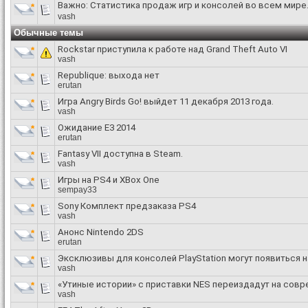
Важно:
Статистика продаж игр и консолей во всем мире
vash
Обычные темы
Rockstar приступила к работе над Grand Theft Auto VI
vash
Republique: выхода нет
erutan
Игра Angry Birds Go! выйдет 11 декабря 2013 года.
vash
Ожидание Е3 2014
erutan
Fantasy VII доступна в Steam.
vash
Игры на PS4 и XBox One
sempay33
Sony Комплект предзаказа PS4
vash
Анонс Nintendo 2DS
erutan
Эксклюзивы для консолей PlayStation могут появиться н
vash
«Утиные истории» с приставки NES переиздадут на совр
vash