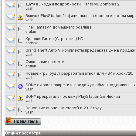
Дата выхода и подробности Plants vs. Zombies 2
vash
Выпуск PlayStation 2 официально завершен во всём мире
vash
Final Fantasy 4 домашнего розлива
erutan
Красная Битва (Стратегия) HD
borishk
Grand Theft Auto V: комплекты предзаказа уже в продаж
vash
Финальные новости
erutan
Новые игры будут разрабатываться для PS4 и Xbox720.
vash
SONY сможет запретить продажу и обмен подержанных
vash
SONY прекратила продажу PlayStation 2 в Японии
vash
Основные анонсы Microsoft в 2012 году.
vash
Опции просмотра