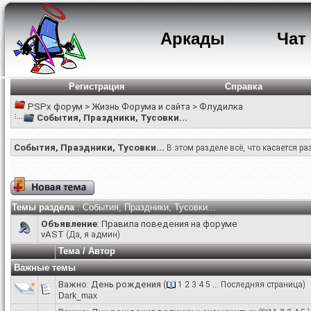
Аркады
Чат
Регистрация
Справка
PSPx форум
>
Жизнь Форума и сайта
>
Флудилка
События, Праздники, Тусовки...
События, Праздники, Тусовки...
В этом разделе всё, что касается р
Темы раздела
: События, Праздники, Тусовки...
Объявление
:
Правила поведения на форуме
vAST
(Да, я админ)
Тема
/
Автор
Важные темы
Важно:
День рождения
(
1
2
3
4
5
...
Последняя страница
)
Dark_max