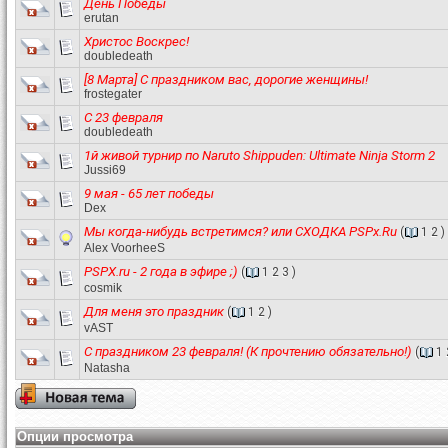
День Победы
erutan
Христос Воскрес!
doubledeath
[8 Марта] С праздником вас, дорогие женщины!
frostegater
С 23 февраля
doubledeath
1й живой турнир по Naruto Shippuden: Ultimate Ninja Storm 2
Jussi69
9 мая - 65 лет победы
Dex
Мы когда-нибудь встретимся? или СХОДКА PSPx.Ru
(
1
2
)
Alex VoorheeS
PSPX.ru - 2 года в эфире ;)
(
1
2
3
)
cosmik
Для меня это праздник
(
1
2
)
vAST
С праздником 23 февраля! (К прочтению обязательно!)
(
1
Natasha
Опции просмотра