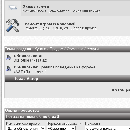
Окажу услуги
Коммерческие предложения по оказанию услуг
Ремонт игровых консолей
Ремонт PSP, PS3, XBOX, Wii, iPhone и прочее...
Темы раздела
: Куплю / Продам / Обменяю / Услуги
Объявление
:
Апы
Dr.House
(Инвалид)
Объявление
:
Правила поведения на форуме
vAST
(Да, я админ)
Тема
/
Автор
В этом р
Опции просмотра
Показаны темы с 0 по 0 из 0
Критерий сортировки
Порядок отображения
Показать