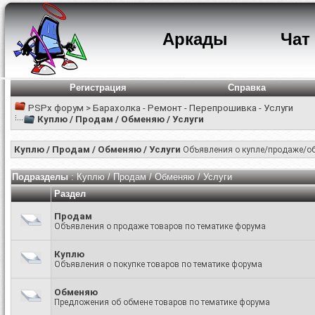
Аркады
Чат
Регистрация
Справка
PSPx форум
>
Барахолка - Ремонт - Перепрошивка - Услуги
Куплю / Продам / Обменяю / Услуги
Куплю / Продам / Обменяю / Услуги
Объявления о купле/продаже/об
Подразделы
: Куплю / Продам / Обменяю / Услуги
Раздел
Продам
Объявления о продаже товаров по тематике форума
Куплю
Объявления о покупке товаров по тематике форума
Обменяю
Предложения об обмене товаров по тематике форума