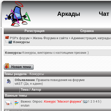
Аркады
Чат
Регистрация
Справка
PSPx форум
>
Жизнь Форума и сайта
>
Администрация, награды
Конкурсы
Конкурсы
Конкурсы, викторины с настоящими призами :)
Темы раздела
: Конкурсы
Объявление
:
Правила поведения на форуме
vAST
(Да, я админ)
Тема
/
Автор
Важные темы
Важно: Опрос:
Конкурс "Маскот форума"
(
1
2
3
4
5
)
erutan