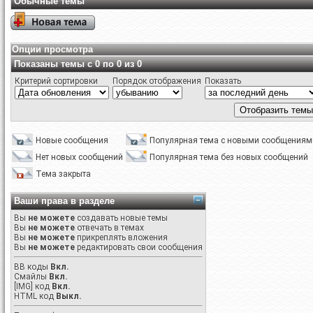
Обычные темы
Опции просмотра
Показаны темы с 0 по 0 из 0
Критерий сортировки
Порядок отображения
Показать
Новые сообщения
Популярная тема с новыми сообщениям
Нет новых сообщений
Популярная тема без новых сообщений
Тема закрыта
Ваши права в разделе
Вы
не можете
создавать новые темы
Вы
не можете
отвечать в темах
Вы
не можете
прикреплять вложения
Вы
не можете
редактировать свои сообщения
BB коды
Вкл.
Смайлы
Вкл.
[IMG]
код
Вкл.
HTML код
Выкл.