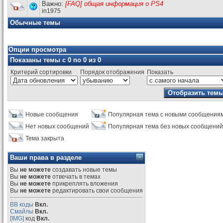
Важно:
[FAQ] общая информация о PS4
in1975
Обычные темы
Опции просмотра
Показаны темы с 0 по 0 из 0
Критерий сортировки
Порядок отображения
Показать
Новые сообщения
Популярная тема с новыми сообщения
Нет новых сообщений
Популярная тема без новых сообщений
Тема закрыта
Ваши права в разделе
Вы
не можете
создавать новые темы
Вы
не можете
отвечать в темах
Вы
не можете
прикреплять вложения
Вы
не можете
редактировать свои сообщения
BB коды
Вкл.
Смайлы
Вкл.
[IMG]
код
Вкл.