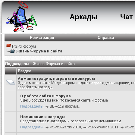
Аркады
Чат
Регистрация
Справка
PSPx форум
Жизнь Форума и сайта
Подразделы
: Жизнь Форума и сайта
Раздел
Администрация, награды и конкурсы
Здесь можно стать Модератором, задать вопрос администрации, по
заработать награды.
О работе сайта и форума
Здесь обсуждаем все что касается сайта и форума
Подразделы
:
BB-коды форума
,
Номинации и награды
Представление к наградам и голосования по номинациям
Подразделы
:
PSPx Awards 2010
,
PSPx Awards 2011
,
PSPx 