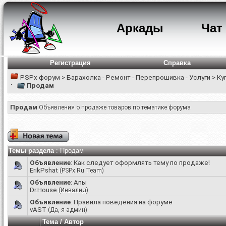
Аркады
Чат
Регистрация
Справка
PSPx форум
>
Барахолка - Ремонт - Перепрошивка - Услуги
>
Ку
Продам
Продам
Объявления о продаже товаров по тематике форума
Темы раздела
: Продам
Объявление
:
Как следует оформлять тему по продаже!
ErikPshat
(PSPx.Ru Team)
Объявление
:
Апы
Dr.House
(Инвалид)
Объявление
:
Правила поведения на форуме
vAST
(Да, я админ)
Тема
/
Автор