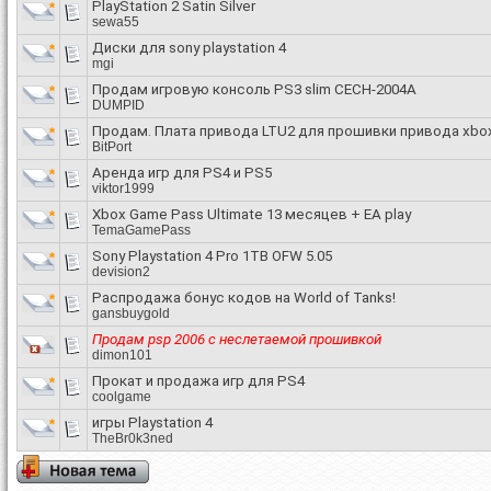
PlayStation 2 Satin Silver
sewa55
Диски для sony playstation 4
mgi
Продам игровую консоль PS3 slim CECH-2004A
DUMPID
Продам. Плата привода LTU2 для прошивки привода xbox
BitPort
Аренда игр для PS4 и PS5
viktor1999
Xbox Game Pass Ultimate 13 месяцев + EA play
TemaGamePass
Sony Playstation 4 Pro 1TB OFW 5.05
devision2
Распродажа бонус кодов на World of Tanks!
gansbuygold
Продам psp 2006 c неслетаемой прошивкой
dimon101
Прокат и продажа игр для PS4
coolgame
игры Playstation 4
TheBr0k3ned