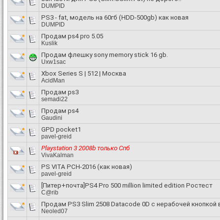
DUMPID
PS3 - fat, модель на 60гб (HDD-500gb) как новая
DUMPID
Продам ps4 pro 5.05
Kuslik
Продам флешку sony memory stick 16 gb.
Uxw1sac
Xbox Series S | 512 | Москва
AcidMan
Продам ps3
semadi22
Продам ps4
Gaudini
GPD pocket1
pavel-greid
Playstation 3 2008b только Спб
VivaKalman
PS VITA PCH-2016 (как новая)
pavel-greid
[Питер+почта]PS4 Pro 500 million limited edition Ростест
C@rib
Продам PS3 Slim 2508 Datacode 0D с нерабочей кнопкой
Neoled07