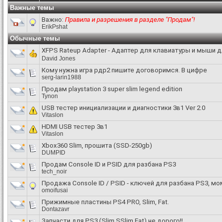
Важные темы
Важно:
Правила и разрешения в разделе "Продам"!
ErikPshat
Обычные темы
XFPS Rateup Adapter - Адаптер для клавиатуры и мыши дл
David Jones
Кому нужна игра рдр2 пишите договоримся. В цифре
serg-larin1988
Продам playstation 3 super slim legend edition
Tynon
USB тестер инициализации и диагностики 3в1 Ver 2.0
Vitaslon
HDMI USB тестер 3в1
Vitaslon
Xbox360 Slim, прошита (SSD-250gb)
DUMPID
Продам Console ID и PSID для разбана PS3
tech_noir
Продажа Console ID / PSID - ключей для разбана PS3, м
omoifusai
Прижимные пластины PS4 PRO, Slim, Fat.
Dontazavr
Запчасти для PS3 (Slim.SSlim.Fat) не дорого!!