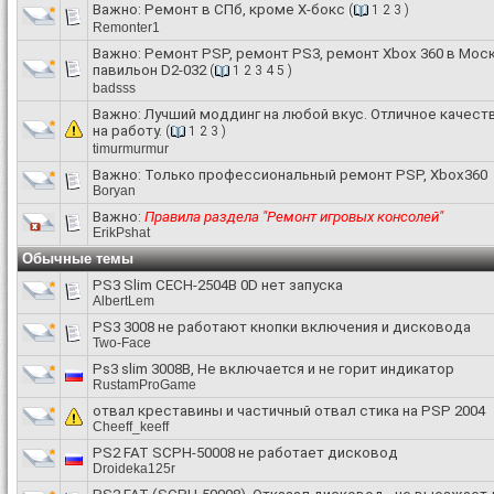
Важно:
Ремонт в СПб, кроме Х-бокс
(
1
2
3
)
Remonter1
Важно:
Ремонт PSP, ремонт PS3, ремонт Xbox 360 в Мос
павильон D2-032
(
1
2
3
4
5
)
badsss
Важно:
Лучший моддинг на любой вкус. Отличное качеств
на работу.
(
1
2
3
)
timurmurmur
Важно:
Только профессиональный ремонт PSP, Xbox360
Boryan
Важно:
Правила раздела "Ремонт игровых консолей"
ErikPshat
Обычные темы
PS3 Slim CECH-2504B 0D нет запуска
AlbertLem
PS3 3008 не работают кнопки включения и дисковода
Two-Face
Ps3 slim 3008B, Не включается и не горит индикатор
RustamProGame
отвал креставины и частичный отвал стика на PSP 2004
Cheeff_keeff
PS2 FAT SCPH-50008 не работает дисковод
Droideka125r