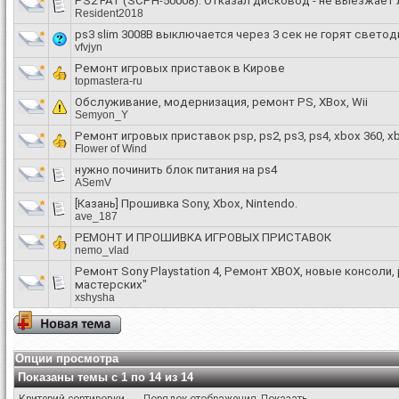
PS2 FAT (SCPH-50008). Отказал дисковод - не выезжает л
Resident2018
ps3 slim 3008B выключается через 3 сек не горят свето
vfvjyn
Ремонт игровых приставок в Кирове
topmastera-ru
Обслуживание, модернизация, ремонт PS, XBox, Wii
Semyon_Y
Ремонт игровых приставок psp, ps2, ps3, ps4, xbox 360, xbo
Flower of Wind
нужно починить блок питания на ps4
ASemV
[Казань] Прошивка Sony, Xbox, Nintendo.
ave_187
РЕМОНТ И ПРОШИВКА ИГРОВЫХ ПРИСТАВОК
nemo_vlad
Ремонт Sony Playstation 4, Ремонт XBOX, новые консоли,
мастерских"
xshysha
Опции просмотра
Показаны темы с 1 по 14 из 14