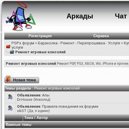
Аркады
Чат
Регистрация
Справка
PSPx форум
>
Барахолка - Ремонт - Перепрошивка - Услуги
>
Ку
услуги
Ремонт игровых консолей
Ремонт игровых консолей
Ремонт PSP, PS3, XBOX, Wii, iPhone и прочее.
Темы раздела
: Ремонт игровых консолей
Объявление
:
Апы
Dr.House
(Инвалид)
Объявление
:
Правила поведения на форуме
vAST
(Да, я админ)
Тема
/
Автор
Важные темы