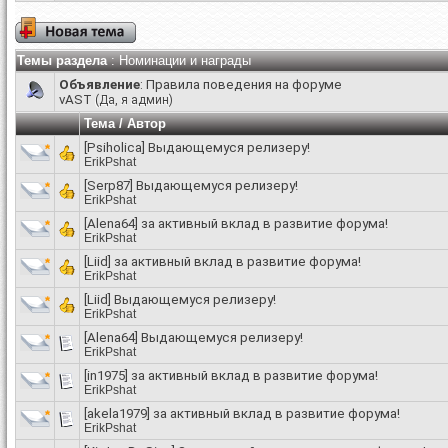
Темы раздела
: Номинации и награды
Объявление
:
Правила поведения на форуме
vAST
(Да, я админ)
Тема
/
Автор
[Psiholica] Выдающемуся релизеру!
ErikPshat
[Serp87] Выдающемуся релизеру!
ErikPshat
[Alena64] за активный вклад в развитие форума!
ErikPshat
[Liid] за активный вклад в развитие форума!
ErikPshat
[Liid] Выдающемуся релизеру!
ErikPshat
[Alena64] Выдающемуся релизеру!
ErikPshat
[in1975] за активный вклад в развитие форума!
ErikPshat
[akela1979] за активный вклад в развитие форума!
ErikPshat