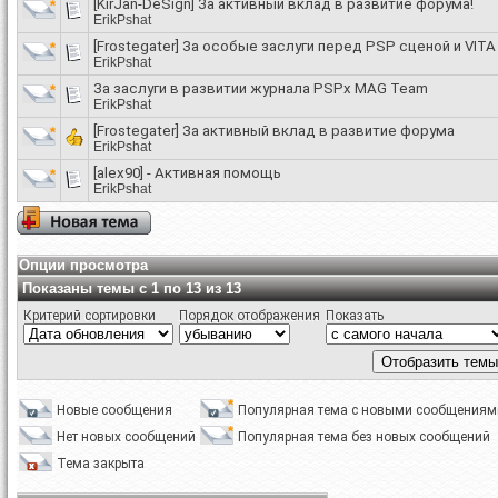
[KirJan-DeSign] За активный вклад в развитие форума!
ErikPshat
[Frostegater] За особые заслуги перед PSP сценой и VITA
ErikPshat
За заслуги в развитии журнала PSPx MAG Team
ErikPshat
[Frostegater] За активный вклад в развитие форума
ErikPshat
[alex90] - Активная помощь
ErikPshat
Опции просмотра
Показаны темы с 1 по 13 из 13
Критерий сортировки
Порядок отображения
Показать
Новые сообщения
Популярная тема с новыми сообщениям
Нет новых сообщений
Популярная тема без новых сообщений
Тема закрыта