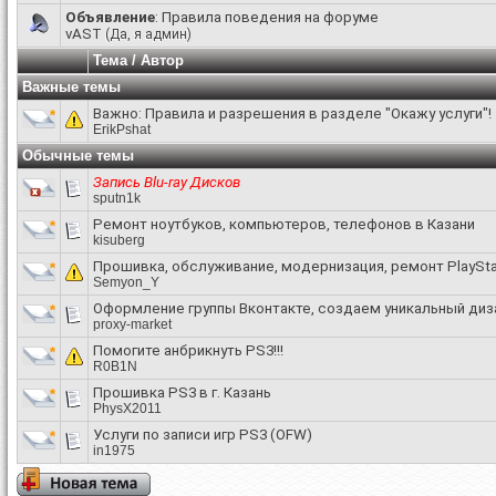
Объявление
:
Правила поведения на форуме
vAST
(Да, я админ)
Тема
/
Автор
Важные темы
Важно:
Правила и разрешения в разделе "Окажу услуги"!
ErikPshat
Обычные темы
Запись Blu-ray Дисков
sputn1k
Ремонт ноутбуков, компьютеров, телефонов в Казани
kisuberg
Прошивка, обслуживание, модернизация, ремонт PlayStat
Semyon_Y
Оформление группы Вконтакте, создаем уникальный диз
proxy-market
Помогите анбрикнуть PS3!!!
R0B1N
Прошивка PS3 в г. Казань
PhysX2011
Услуги по записи игр PS3 (OFW)
in1975