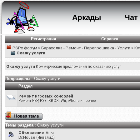
Аркады
Чат
Регистрация
Справка
PSPx форум
>
Барахолка - Ремонт - Перепрошивка - Услуги
>
Ку
Окажу услуги
Окажу услуги
Коммерческие предложения по оказанию услуг
Подразделы
: Окажу услуги
Раздел
Ремонт игровых консолей
Ремонт PSP, PS3, XBOX, Wii, iPhone и прочее...
Темы раздела
: Окажу услуги
Объявление
:
Апы
Dr.House
(Инвалид)