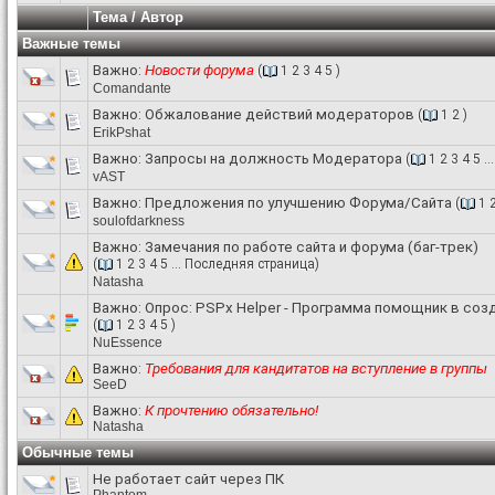
Тема
/
Автор
Важные темы
Важно:
Новости форума
(
1
2
3
4
5
)
Comandante
Важно:
Обжалование действий модераторов
(
1
2
)
ErikPshat
Важно:
Запросы на должность Модератора
(
1
2
3
4
5
..
vAST
Важно:
Предложения по улучшению Форума/Сайта
(
1
soulofdarkness
Важно:
Замечания по работе сайта и форума (баг-трек)
(
1
2
3
4
5
...
Последняя страница
)
Natasha
Важно: Опрос:
PSPx Helper - Программа помощник в созд
(
1
2
3
4
5
)
NuEssence
Важно:
Требования для кандитатов на вступление в группы
SееD
Важно:
К прочтению обязательно!
Natasha
Обычные темы
Не работает сайт через ПК