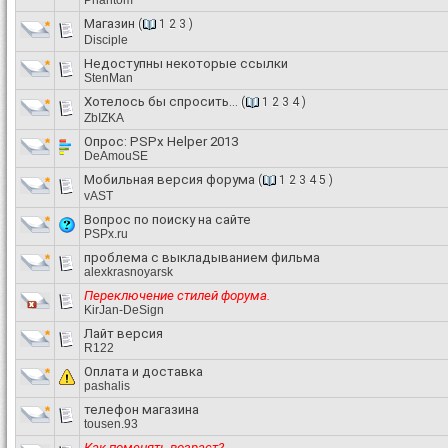
Phantom
Магазин
(
1
2
3
)
Disciple
Недоступны некоторые ссылки
StenMan
Хотелось бы спросить...
(
1
2
3
4
)
ZbIZKA
Опрос:
PSPx Helper 2013
DeAmouSE
Мобильная версия форума
(
1
2
3
4
5
)
vAST
Вопрос по поиску на сайте
PSPx.ru
проблема с выкладыванием фильма
alexkrasnoyarsk
Переключение стилей форума.
KirJan-DeSign
Лайт версия
R122
Оплата и доставка
pashalis
телефон магазина
tousen.93
Как поменять возраст?