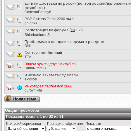
Есть ли доставка по россии(почтой россии/наложенным
службами)
OmicronPersey8
PSP Battery Pack 2200 mAh
goldpxx
Регистрация на форуме
(
1
2
)
Shturbanfurer S
Проблемма с создание форума в разделе ...
Birk
Счетчик сообщений
TEA
Зачем нужны друзья клубня?
DimoNimitSU
Я незнаю зачем так сделали...
exforcel
не которая партия псп 2008
gurovnikita
Опции просмотра
Показаны темы с 1 по 32 из 91
Критерий сортировки
Порядок отображения
Показать