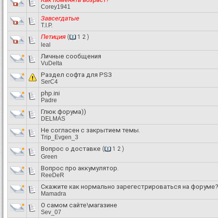
Corey1941
Завсегдатые
T.I.P.
Петиция
(
1
2
)
leal
Личные сообщения
VuDelta
Раздел софта для PS3
SerC4
php.ini
Padre
Глюк форума))
DELMAS
Не согласен с закрытием темы.
Trip_Evgen_3
Вопрос о доставке
(
1
2
)
Green
Вопрос про аккумулятор.
ReeDeR
Скажите как нормально зарегестрироваться на форуме
Mamadra
О самом сайте\магазине
Sev_07