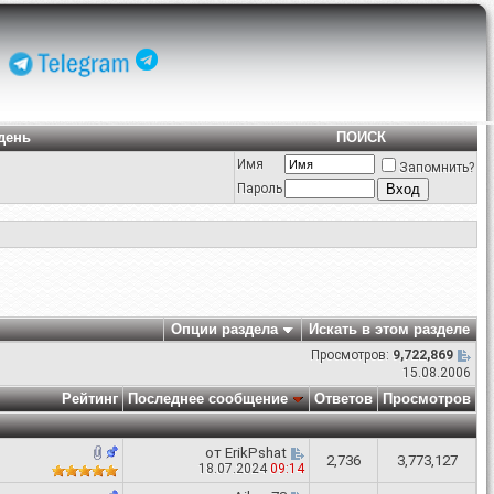
день
ПОИСК
Имя
Запомнить?
Пароль
Опции раздела
Искать в этом разделе
Просмотров:
9,722,869
15.08.2006
Рейтинг
Последнее сообщение
Ответов
Просмотров
от
ErikPshat
2,736
3,773,127
18.07.2024
09:14