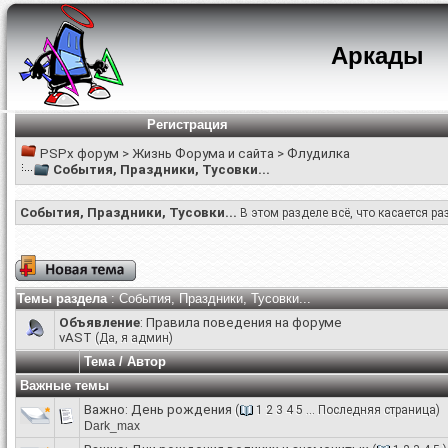
Аркады
Регистрация
PSPx форум
>
Жизнь Форума и сайта
>
Флудилка
События, Праздники, Тусовки...
События, Праздники, Тусовки...
В этом разделе всё, что касается р
Темы раздела
: События, Праздники, Тусовки...
Объявление
:
Правила поведения на форуме
vAST
(Да, я админ)
Тема
/
Автор
Важные темы
Важно:
День рождения
(
1
2
3
4
5
...
Последняя страница
)
Dark_max