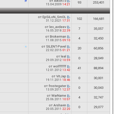
от
Aikon73
93
253,401
15.04.2009
14:21
от
EpSiLoN_SmOL
102
166,681
31.12.2021
17:31
от
lev_avdeev
7
35,057
16.05.2018
22:39
от
Brokerman
4
32,450
11.08.2015
09:10
от
SILENT-Pavel
20
60,856
22.02.2015
01:21
от
leal
0
28,049
29.09.2012
10:59
от
wolffffff
41
88,894
12.01.2012
13:42
от
VitJap
0
30,001
19.11.2011
18:46
от
frostegater
0
30,043
13.09.2011
12:37
от
WarName
4
32,747
25.06.2011
10:07
от
Arshavin
0
29,077
20.05.2011
22:20