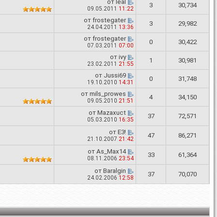
от
leal
3
30,734
09.05.2011
11:22
от
frostegater
3
29,982
24.04.2011
13:36
от
frostegater
0
30,422
07.03.2011
07:00
от
ivy
1
30,981
23.02.2011
21:55
от
Jussi69
0
31,748
19.10.2010
14:31
от
mils_prowes
4
34,150
09.05.2010
21:51
от
Mazaxuct
37
72,571
05.03.2010
16:35
от
E3!
47
86,271
21.10.2007
21:42
от
As_Max14
33
61,364
08.11.2006
23:54
от
Baralgin
37
70,070
24.02.2006
12:58