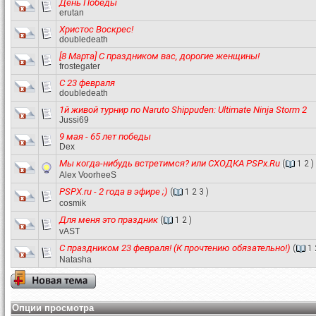
День Победы
erutan
Христос Воскрес!
doubledeath
[8 Марта] С праздником вас, дорогие женщины!
frostegater
С 23 февраля
doubledeath
1й живой турнир по Naruto Shippuden: Ultimate Ninja Storm 2
Jussi69
9 мая - 65 лет победы
Dex
Мы когда-нибудь встретимся? или СХОДКА PSPx.Ru
(
1
2
)
Alex VoorheeS
PSPX.ru - 2 года в эфире ;)
(
1
2
3
)
cosmik
Для меня это праздник
(
1
2
)
vAST
С праздником 23 февраля! (К прочтению обязательно!)
(
1
Natasha
Опции просмотра