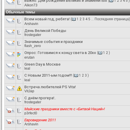
Важно:
Дни рождения великих и знаменитых
(
1
2
3
4
5
)
Aikon73
Обычные темы
Всем новый год, ребята!
(
1
2
3
4
5
...
Последняя страница
)
Arshavin
День Великой Победы
frostegater
Значимые события и праздники
flash_zero
Опрос:
Готовимся к концу света в 20хх
(
1
2
)
erutan
Green Day в Москве
leal
С Новым 2011-ым годом!!!
(
1
2
3
)
leal
Встреча любителей PS Vita!
VitJap
С днём прогера!..
frostegater
Майские праздники вместе с «Битвой Наций»!
p3rfect0
Евровидение 2011
Arshavin