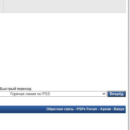
Быстрый переход
Обратная связь
-
PSPx Forum
-
Архив
-
Вверх