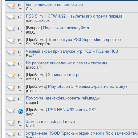
hen включается не полностью
Cez
PS3 Slim + CFW 4.92 = вылеты игр с тремя пиками
retropcpsxbox
[Вопрос]
Подскажите пожалуйста...
90D1
[Проблема]
Температура PS3 Super slim в простое
SharkScriptRu
Черный экран при запуске игр ПС1 и ПС2 на ПС3
Eva24
Не работает обновление с памяти системы
Blacolam
[Проблема]
Зависание в игре
Amin101
[Проблема]
Play Station 3 -Черный экран, но есть звук
p1ero
Помогите идентифицировать геймпады
slaqer1
[Проблема]
PS3 HEN 4.92 и игры PS2
levv
Замена mini usb ps3 move
Niksh
Устранение RSOD 'Красный экран смерти' fix с заменой N
Svinopes