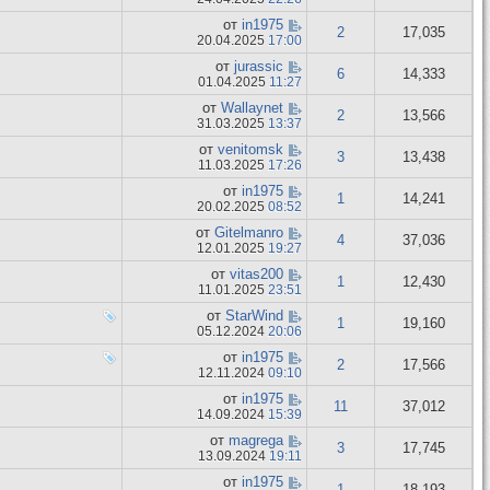
от
in1975
2
17,035
20.04.2025
17:00
от
jurassic
6
14,333
01.04.2025
11:27
от
Wallaynet
2
13,566
31.03.2025
13:37
от
venitomsk
3
13,438
11.03.2025
17:26
от
in1975
1
14,241
20.02.2025
08:52
от
Gitelmanro
4
37,036
12.01.2025
19:27
от
vitas200
1
12,430
11.01.2025
23:51
от
StarWind
1
19,160
05.12.2024
20:06
от
in1975
2
17,566
12.11.2024
09:10
от
in1975
11
37,012
14.09.2024
15:39
от
magrega
3
17,745
13.09.2024
19:11
от
in1975
1
18,193