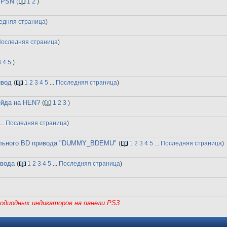
в PSN
(
1
2
)
едняя страница
)
оследняя страница
)
3
4
5
)
ивод
(
1
2
3
4
5
...
Последняя страница
)
рейда на HEN?
(
1
2
3
)
...
Последняя страница
)
уального BD привода "DUMMY_BDEMU"
(
1
2
3
4
5
...
Последняя страница
)
ивода
(
1
2
3
4
5
...
Последняя страница
)
одиодных индикаторов на панели PS3