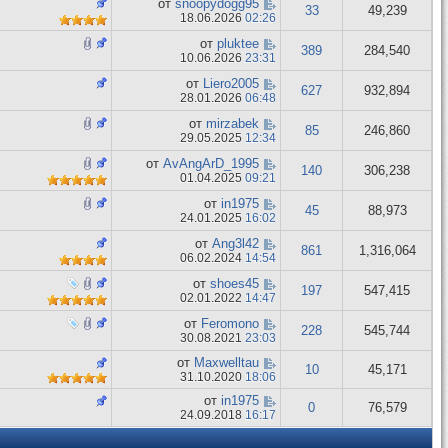
от
snoopydogg95
33
49,239
18.06.2026
02:26
от
pluktee
389
284,540
10.06.2026
23:31
от
Liero2005
627
932,894
28.01.2026
06:48
от
mirzabek
85
246,860
29.05.2025
12:34
от
AvAngArD_1995
140
306,238
01.04.2025
09:21
от
in1975
45
88,973
24.01.2025
16:02
от
Ang3l42
861
1,316,064
06.02.2024
14:54
от
shoes45
197
547,415
02.01.2022
14:47
от
Feromono
228
545,744
30.08.2021
23:03
от
Maxwelltau
10
45,171
31.10.2020
18:06
от
in1975
0
76,579
24.09.2018
16:17