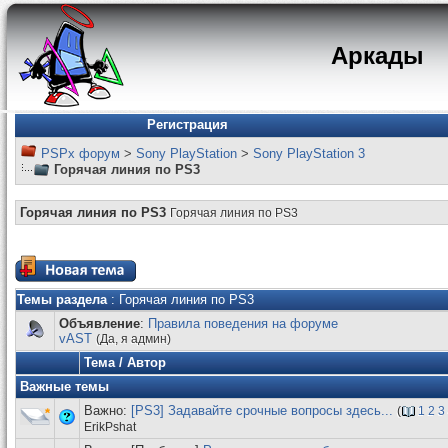
Аркады
Регистрация
PSPx форум
>
Sony PlayStation
>
Sony PlayStation 3
Горячая линия по PS3
Горячая линия по PS3
Горячая линия по PS3
Темы раздела
: Горячая линия по PS3
Объявление
:
Правила поведения на форуме
vAST
(Да, я админ)
Тема
/
Автор
Важные темы
Важно:
[PS3] Задавайте срочные вопросы здесь...
(
1
2
3
ErikPshat