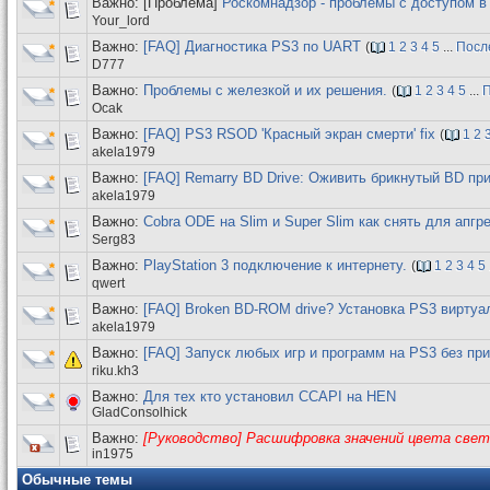
Важно: [Проблема]
Роскомнадзор - проблемы с доступом 
Your_lord
Важно:
[FAQ] Диагностика PS3 по UART
(
1
2
3
4
5
...
Посл
D777
Важно:
Проблемы с железкой и их решения.
(
1
2
3
4
5
...
П
Ocak
Важно:
[FAQ] PS3 RSOD 'Красный экран смерти' fix
(
1
2
akela1979
Важно:
[FAQ] Remarry BD Drive: Оживить брикнутый BD пр
akela1979
Важно:
Cobra ODE на Slim и Super Slim как снять для апг
Serg83
Важно:
PlayStation 3 подключение к интернету.
(
1
2
3
4
5
qwert
Важно:
[FAQ] Broken BD-ROM drive? Установка PS3 вирт
akela1979
Важно:
[FAQ] Запуск любых игр и программ на PS3 без пр
riku.kh3
Важно:
Для тех кто установил CCAPI на HEN
GladConsolhick
Важно:
[Руководство] Расшифровка значений цвета свет
in1975
Обычные темы