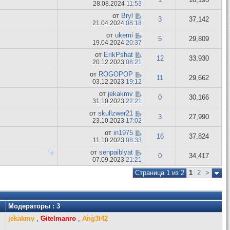
28.08.2024
11:53
от
Bryl
3
37,142
21.04.2024
08:18
от
ukemi
5
29,809
19.04.2024
20:37
от
ErikPshat
12
33,930
20.12.2023
08:21
от
ROGOPOP
11
29,662
03.12.2023
19:12
от
jekakmv
0
30,166
31.10.2023
22:21
от
skullzwer21
3
27,990
23.10.2023
17:02
от
in1975
16
37,824
11.10.2023
08:33
от
senpaiblyat
0
34,417
07.09.2023
21:21
Страница 1 из 2
1
2
>
Модераторы : 3
jekakmv
,
Gitelmanro
,
Ang3l42