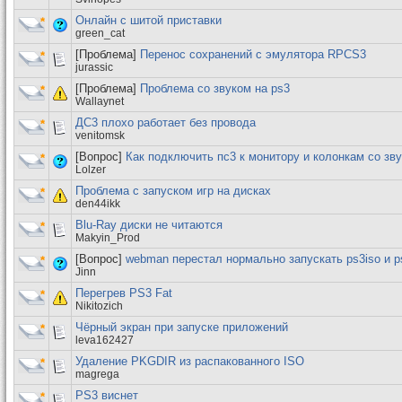
Онлайн с шитой приставки
green_cat
[Проблема]
Перенос сохранений с эмулятора RPCS3
jurassic
[Проблема]
Проблема со звуком на ps3
Wallaynet
ДС3 плохо работает без провода
venitomsk
[Вопрос]
Как подключить пс3 к монитору и колонкам со зв
Lolzer
Проблема с запуском игр на дисках
den44ikk
Blu-Ray диски не читаются
Makyin_Prod
[Вопрос]
webman перестал нормально запускать ps3iso и p
Jinn
Перегрев PS3 Fat
Nikitozich
Чёрный экран при запуске приложений
leva162427
Удаление PKGDIR из распакованного ISO
magrega
PS3 виснет