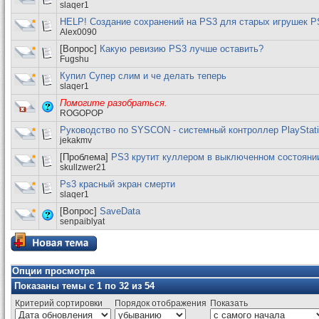
slaqer1
HELP! Создание сохранений на PS3 для старых игрушек P
Alex0090
[Вопрос]
Какую ревизию PS3 лучше оставить?
Fugshu
Купил Супер слим и че делать теперь
slaqer1
Помогите разобраться.
ROGOPOP
Руководство по SYSCON - системный контроллер PlayStati
jekakmv
[Проблема]
PS3 крутит куллером в выключенном состояни
skullzwer21
Ps3 красный экран смерти
slaqer1
[Вопрос]
SaveData
senpaiblyat
Опции просмотра
Показаны темы с 1 по 32 из 54
Критерий сортировки
Порядок отображения
Показать