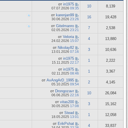
от
in1975
10
8,139
07.07.2026
09:35
от
karenjan99
16
19,428
30.06.2026
23:26
от
Gitelmanro
7
2,538
02.05.2026
23:21
от
Veloria
4
13,880
24.02.2026
15:07
от
Nikolay82
3
10,636
13.01.2026
07:16
от
in1975
1
2,222
15.11.2025
22:17
от
in1975
1
3,367
02.11.2025
08:46
от
AvAngArD_1995
2
4,145
05.10.2025
09:54
от
Drongozavr
10
26,084
06.06.2025
22:16
от
vitas200
3
15,162
30.05.2025
17:08
от
Stead
1
12,058
18.05.2025
13:01
от
ErikPshat
4
33,837
24.04.2025
22:26