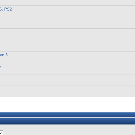
S, PS2
on 3
и