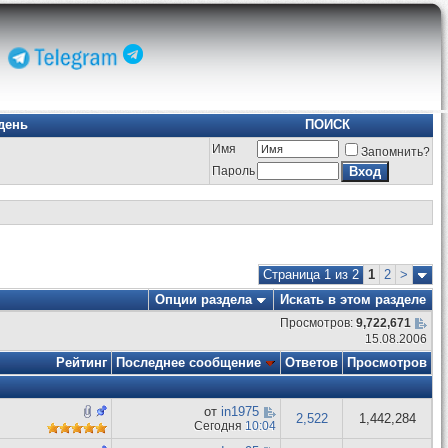
день
ПОИСК
Имя
Запомнить?
Пароль
Страница 1 из 2
1
2
>
Опции раздела
Искать в этом разделе
Просмотров:
9,722,671
15.08.2006
Рейтинг
Последнее сообщение
Ответов
Просмотров
от
in1975
2,522
1,442,284
Сегодня
10:04