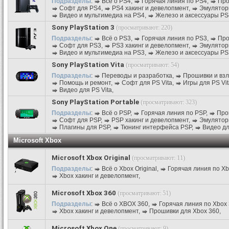
Подразделы
:
Всё о PS4
,
Горячая линия по PS4
,
Про
Софт для PS4
,
PS4 хакинг и девелопмент
,
Эмулятор
Видео и мультимедиа на PS4
,
Железо и аксессуары PS
Sony PlayStation 3
(просматривают: 220)
Подразделы
:
Всё о PS3
,
Горячая линия по PS3
,
Про
Софт для PS3
,
PS3 хакинг и девелопмент
,
Эмулятор
Видео и мультимедиа на PS3
,
Железо и аксессуары PS
Sony PlayStation Vita
(просматривают: 54)
Подразделы
:
Переводы и разработка
,
Прошивки и вз
Помощь и ремонт
,
Софт для PS Vita
,
Игры для PS Vit
Видео для PS Vita
,
Sony PlayStation Portable
(просматривают: 323)
Подразделы
:
Всё о PSP
,
Горячая линия по PSP
,
Про
Софт для PSP
,
PSP хакинг и девелопмент
,
Эмулятор
Плагины для PSP
,
Тюнинг интерфейса PSP
,
Видео д
Microsoft Xbox
Microsoft Xbox Original
(просматривают: 11)
Подразделы
:
Всё о Xbox Original
,
Горячая линия по Xbo
Xbox хакинг и девелопмент
,
Microsoft Xbox 360
(просматривают: 51)
Подразделы
:
Всё о XBOX 360
,
Горячая линия по Xbox
Xbox хакинг и девелопмент
,
Прошивки для Xbox 360
,
Microsoft Xbox One
(просматривают: 9)