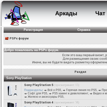
Аркады
Чат
Регистрация
Справка
PSPx форум
Добро пожаловать на PSPx форум.
Если это ваш первый визит,
Для размещения своих соо
Иначе, вы не будете видеть разметку оформлени
Раздел
Sony PlayStation
Sony PlayStation 5
(просматривают: 15)
Подразделы
:
Всё о PS5
,
Горячая линия по PS5
,
Про
Софт для PS5
,
PS5 хакинг и девелопмент
,
Видео и м
Железо и аксессуары PS5
,
Sony PlayStation 4
(просматривают: 58)