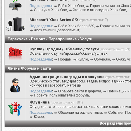
Подразделы
:
Всё о Xbox One
,
Горячая линия по Xbox 
Софт для Xbox One
,
Железо и аксессуары Xbox One
,
Microsoft Xbox Series S/X
(просматривают: 7)
Подразделы
:
Всё о Xbox Series S/X
,
Горячая линия по 
Xbox хакинг и девелопмент
,
Барахолка - Ремонт - Перепрошивка - Услуги
Куплю / Продам / Обменяю / Услуги
(просматривают: 29)
Объявления о купле/продаже/обмене/услугах.
Подразделы
:
Продам
,
Куплю
,
Обменяю
,
Окажу ус
Жизнь Форума и сайта
Администрация, награды и конкурсы
(просматривают: 
Здесь можно стать Модератором, задать вопрос администра
конкурсе и заработать награды.
Подразделы
:
О работе сайта и форума
,
Номинации и 
Проекты пользователей форума
,
Флудилка
(просматривают: 184)
Флудилка - это право человека называть вещи своими име
Подразделы
:
Общение на разные темы
,
События, Праз
Юмор
,
Все разделы пр