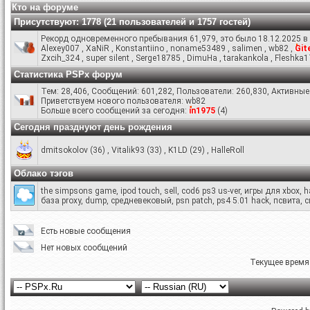
Кто на форуме
Присутствуют
: 1778 (21 пользователей и 1757 гостей)
Рекорд одновременного пребывания 61,979, это было 18.12.2025 в 
Alexey007
,
XaNiR
,
Konstantiino
,
noname53489
,
salimen
,
wb82
,
Git
Zxcih_324
,
super silent
,
Serge18785
,
DimuHa
,
tarakankola
,
Fleshka
Статистика PSPx форум
Тем: 28,406, Сообщений: 601,282, Пользователи: 260,830,
Активные 
Приветствуем нового пользователя:
wb82
Больше всего сообщений за сегодня:
in1975
(
4
)
Сегодня празднуют день рождения
dmitsokolov
(36)
,
Vitalik93
(33)
,
K1LD
(29)
,
HalleRoll
Облако тэгов
the simpsons game
,
ipod touch
,
sell
,
cod6 ps3 us-ver
,
игры для xbox
,
h
база proxy
,
dump
,
средневековый
,
psn patch
,
ps4 5.01 hack
,
псвита
,
с
Есть новые сообщения
Нет новых сообщений
Текущее время