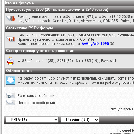
Кто на форуме
Присутствуют
: 3253 (10 пользователей и 3243 гостей)
Рекорд одновременного пребывания 61,979, это было 18.12.2025 в 
jez
,
Verus
,
shewok
,
Conn1te
,
Xbitid
,
sheychenko
,
SONIC55
,
Rubel
,
Статистика PSPx форум
Тем: 28,408, Сообщений: 601,321, Пользователи: 260,940,
Активные 
Приветствуем нового пользователя:
Conn1te
Больше всего сообщений за сегодня:
AvAngArD_1995
(
5
)
Сегодня празднуют день рождения
wb82
(45)
,
cardiff
(35)
,
2081
(35)
,
Shinji885
(19)
,
Foykovich
Облако тэгов
hd loader
,
go!cam
,
3do
,
drive-by
,
netflix
,
тюльпан
,
как узнать
,
conferenc
животных
,
компоненты
,
решение
,
арбалет
,
темы на ps4 в pkg
,
cobra 
Есть новые сообщения
Нет новых сообщений
Текущее время
Powered by