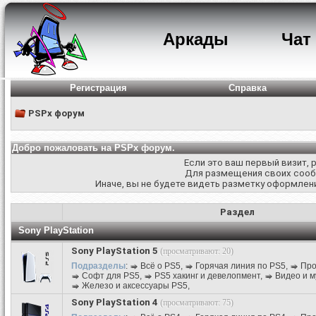
Аркады
Чат
Регистрация
Справка
PSPx форум
Добро пожаловать на PSPx форум.
Если это ваш первый визит,
Для размещения своих соо
Иначе, вы не будете видеть разметку оформлени
Раздел
Sony PlayStation
Sony PlayStation 5
(просматривают: 20)
Подразделы
:
Всё о PS5
,
Горячая линия по PS5
,
Про
Софт для PS5
,
PS5 хакинг и девелопмент
,
Видео и м
Железо и аксессуары PS5
,
Sony PlayStation 4
(просматривают: 75)