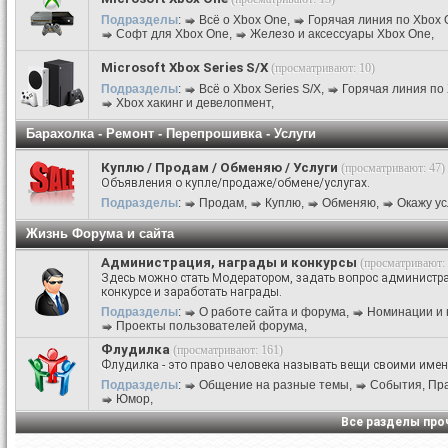
Подразделы
:
Всё о Xbox One
,
Горячая линия по Xbox 
Софт для Xbox One
,
Железо и аксессуары Xbox One
,
Microsoft Xbox Series S/X
(просматривают: 10)
Подразделы
:
Всё о Xbox Series S/X
,
Горячая линия по 
Xbox хакинг и девелопмент
,
Барахолка - Ремонт - Перепрошивка - Услуги
Куплю / Продам / Обменяю / Услуги
(просматривают: 47)
Объявления о купле/продаже/обмене/услугах.
Подразделы
:
Продам
,
Куплю
,
Обменяю
,
Окажу ус
Жизнь Форума и сайта
Администрация, награды и конкурсы
(просматривают: 
Здесь можно стать Модератором, задать вопрос администра
конкурсе и заработать награды.
Подразделы
:
О работе сайта и форума
,
Номинации и 
Проекты пользователей форума
,
Флудилка
(просматривают: 161)
Флудилка - это право человека называть вещи своими име
Подразделы
:
Общение на разные темы
,
События, Праз
Юмор
,
Все разделы пр