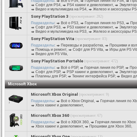
Подразделы
:
Всё о PS4
,
Горячая линия по PS4
,
Про
Софт для PS4
,
PS4 хакинг и девелопмент
,
Эмулятор
Видео и мультимедиа на PS4
,
Железо и аксессуары PS
Sony PlayStation 3
(просматривают: 282)
Подразделы
:
Всё о PS3
,
Горячая линия по PS3
,
Про
Софт для PS3
,
PS3 хакинг и девелопмент
,
Эмулятор
Видео и мультимедиа на PS3
,
Железо и аксессуары PS
Sony PlayStation Vita
(просматривают: 83)
Подразделы
:
Переводы и разработка
,
Прошивки и вз
Помощь и ремонт
,
Софт для PS Vita
,
Игры для PS Vit
Видео для PS Vita
,
Sony PlayStation Portable
(просматривают: 472)
Подразделы
:
Всё о PSP
,
Горячая линия по PSP
,
Про
Софт для PSP
,
PSP хакинг и девелопмент
,
Эмулятор
Плагины для PSP
,
Тюнинг интерфейса PSP
,
Видео д
Microsoft Xbox
Microsoft Xbox Original
(просматривают: 9)
Подразделы
:
Всё о Xbox Original
,
Горячая линия по Xbo
Xbox хакинг и девелопмент
,
Microsoft Xbox 360
(просматривают: 67)
Подразделы
:
Всё о XBOX 360
,
Горячая линия по Xbox
Xbox хакинг и девелопмент
,
Прошивки для Xbox 360
,
Microsoft Xbox One
(просматривают: 13)