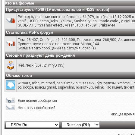
Кто на форуме
Присутствуют
: 4548 (19 пользователей и 4529 гостей)
Рекорд одновременного пребывания 61,979, это было 18.12.2025 в 
vhslf
,
USEC
,
tema_keks
,
Yellow
,
SashaKiryush
,
marlo-carlo
,
yuriy13
SOUL-FAT
,
PS3ThisPerfect
,
Arsen5153
,
ed7091
,
Nikser44
Статистика PSPx форум
Тем: 28,407, Сообщений: 601,300, Пользователи: 260,900,
Активные 
Приветствуем нового пользователя:
Misha_344
Больше всего сообщений за сегодня:
dpad
(
1
)
Сегодня празднуют день рождения
Red_Neck
(35)
,
Z1mryD
(35)
Облако тэгов
wiiware
,
mhg
,
microsd
,
psp slim tv out
,
заявки
,
б/у
,
релизы
,
xmbmc
,
3
pc
,
кобра
,
взлом gmail
,
superslim
,
животных
,
relink
,
что имеет
,
trident
Есть новые сообщения
Нет новых сообщений
Текущее время