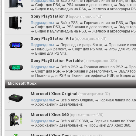
Подразделы
:
Всё о PS4
,
Горячая линия по PS4
,
Про
Софт для PS4
,
PS4 хакинг и девелопмент
,
Эмулятор
Видео и мультимедиа на PS4
,
Железо и аксессуары PS
Sony PlayStation 3
(просматривают: 402)
Подразделы
:
Всё о PS3
,
Горячая линия по PS3
,
Про
Софт для PS3
,
PS3 хакинг и девелопмент
,
Эмулятор
Видео и мультимедиа на PS3
,
Железо и аксессуары PS
Sony PlayStation Vita
(просматривают: 68)
Подразделы
:
Переводы и разработка
,
Прошивки и вз
Помощь и ремонт
,
Софт для PS Vita
,
Игры для PS Vit
Видео для PS Vita
,
Sony PlayStation Portable
(просматривают: 525)
Подразделы
:
Всё о PSP
,
Горячая линия по PSP
,
Про
Софт для PSP
,
PSP хакинг и девелопмент
,
Эмулятор
Плагины для PSP
,
Тюнинг интерфейса PSP
,
Видео д
Microsoft Xbox
Microsoft Xbox Original
(просматривают: 32)
Подразделы
:
Всё о Xbox Original
,
Горячая линия по Xbo
Xbox хакинг и девелопмент
,
Microsoft Xbox 360
(просматривают: 650)
Подразделы
:
Всё о XBOX 360
,
Горячая линия по Xbox
Xbox хакинг и девелопмент
,
Прошивки для Xbox 360
,
Microsoft Xbox One
(просматривают: 48)