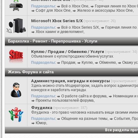
Подразделы
:
Всё о Xbox One
,
Горячая линия по Xbox 
Софт для Xbox One
,
Железо и аксессуары Xbox One
,
Microsoft Xbox Series S/X
(просматривают: 26)
Подразделы
:
Всё о Xbox Series S/X
,
Горячая линия по 
Xbox хакинг и девелопмент
,
Барахолка - Ремонт - Перепрошивка - Услуги
Куплю / Продам / Обменяю / Услуги
(просматривают: 34)
Объявления о купле/продаже/обмене/услугах.
Подразделы
:
Продам
,
Куплю
,
Обменяю
,
Окажу ус
Жизнь Форума и сайта
Администрация, награды и конкурсы
(просматривают: 
Здесь можно стать Модератором, задать вопрос администра
конкурсе и заработать награды.
Подразделы
:
О работе сайта и форума
,
Номинации и 
Проекты пользователей форума
,
Флудилка
(просматривают: 187)
Флудилка - это право человека называть вещи своими име
Подразделы
:
Общение на разные темы
,
События, Праз
Юмор
,
Все разделы пр