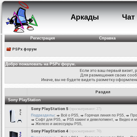
Аркады
Чат
Регистрация
Справка
PSPx форум
Добро пожаловать на PSPx форум.
Если это ваш первый визит,
Для размещения своих соо
Иначе, вы не будете видеть разметку оформлени
Раздел
Sony PlayStation
Sony PlayStation 5
(просматривают: 27)
Подразделы
:
Всё о PS5
,
Горячая линия по PS5
,
Про
Софт для PS5
,
PS5 хакинг и девелопмент
,
Видео и м
Железо и аксессуары PS5
,
Sony PlayStation 4
(просматривают: 70)