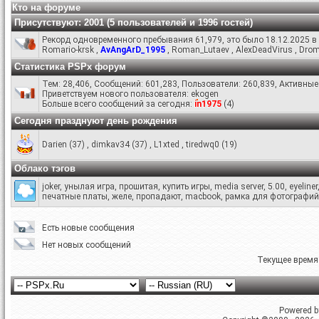
Кто на форуме
Присутствуют
: 2001 (5 пользователей и 1996 гостей)
Рекорд одновременного пребывания 61,979, это было 18.12.2025 в 
Romario-krsk
,
AvAngArD_1995
,
Roman_Lutaev
,
AlexDeadVirus
,
Drom
Статистика PSPx форум
Тем: 28,406, Сообщений: 601,283, Пользователи: 260,839,
Активные 
Приветствуем нового пользователя:
ekogen
Больше всего сообщений за сегодня:
in1975
(
4
)
Сегодня празднуют день рождения
Darien
(37)
,
dimkav34
(37)
,
L1xted
,
tiredwq0
(19)
Облако тэгов
joker
,
унылая игра
,
прошитая
,
купить игры
,
media server
,
5.00
,
eyeliner
печатные платы
,
желе
,
пропадают
,
macbook
,
рамка для фотографий
Есть новые сообщения
Нет новых сообщений
Текущее время
Powered by