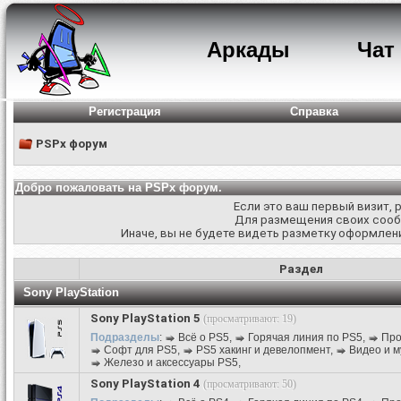
Аркады
Чат
Регистрация
Справка
PSPx форум
Добро пожаловать на PSPx форум.
Если это ваш первый визит,
Для размещения своих соо
Иначе, вы не будете видеть разметку оформлени
Раздел
Sony PlayStation
Sony PlayStation 5
(просматривают: 19)
Подразделы
:
Всё о PS5
,
Горячая линия по PS5
,
Про
Софт для PS5
,
PS5 хакинг и девелопмент
,
Видео и м
Железо и аксессуары PS5
,
Sony PlayStation 4
(просматривают: 50)