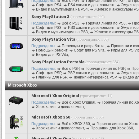
Подразделы
:
Всё о PS4
,
Горячая линия по PS4
,
Про
Софт для PS4
,
PS4 хакинг и девелопмент
,
Эмулятор
Видео и мультимедиа на PS4
,
Железо и аксессуары PS
Sony PlayStation 3
(просматривают: 240)
Подразделы
:
Всё о PS3
,
Горячая линия по PS3
,
Про
Софт для PS3
,
PS3 хакинг и девелопмент
,
Эмулятор
Видео и мультимедиа на PS3
,
Железо и аксессуары PS
Sony PlayStation Vita
(просматривают: 58)
Подразделы
:
Переводы и разработка
,
Прошивки и вз
Помощь и ремонт
,
Софт для PS Vita
,
Игры для PS Vit
Видео для PS Vita
,
Sony PlayStation Portable
(просматривают: 354)
Подразделы
:
Всё о PSP
,
Горячая линия по PSP
,
Про
Софт для PSP
,
PSP хакинг и девелопмент
,
Эмулятор
Плагины для PSP
,
Тюнинг интерфейса PSP
,
Видео д
Microsoft Xbox
Microsoft Xbox Original
(просматривают: 11)
Подразделы
:
Всё о Xbox Original
,
Горячая линия по Xbo
Xbox хакинг и девелопмент
,
Microsoft Xbox 360
(просматривают: 56)
Подразделы
:
Всё о XBOX 360
,
Горячая линия по Xbox
Xbox хакинг и девелопмент
,
Прошивки для Xbox 360
,
Microsoft Xbox One
(просматривают: 13)