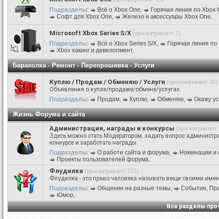
Подразделы
:
Всё о Xbox One
,
Горячая линия по Xbox 
Софт для Xbox One
,
Железо и аксессуары Xbox One
,
Microsoft Xbox Series S/X
(просматривают: 1)
Подразделы
:
Всё о Xbox Series S/X
,
Горячая линия по 
Xbox хакинг и девелопмент
,
Барахолка - Ремонт - Перепрошивка - Услуги
Куплю / Продам / Обменяю / Услуги
(просматривают: 28)
Объявления о купле/продаже/обмене/услугах.
Подразделы
:
Продам
,
Куплю
,
Обменяю
,
Окажу ус
Жизнь Форума и сайта
Администрация, награды и конкурсы
(просматривают: 
Здесь можно стать Модератором, задать вопрос администра
конкурсе и заработать награды.
Подразделы
:
О работе сайта и форума
,
Номинации и 
Проекты пользователей форума
,
Флудилка
(просматривают: 215)
Флудилка - это право человека называть вещи своими име
Подразделы
:
Общение на разные темы
,
События, Праз
Юмор
,
Все разделы пр