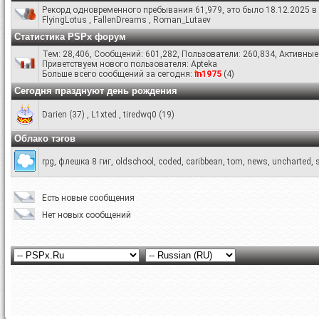
Рекорд одновременного пребывания 61,979, это было 18.12.2025 в 
FlyingLotus
,
FallenDreams
,
Roman_Lutaev
Статистика PSPx форум
Тем: 28,406, Сообщений: 601,282, Пользователи: 260,834,
Активные 
Приветствуем нового пользователя:
Apteka
Больше всего сообщений за сегодня:
in1975
(
4
)
Сегодня празднуют день рождения
Darien
(37)
,
L1xted
,
tiredwq0
(19)
Облако тэгов
rpg
,
флешка 8 гиг
,
oldschool
,
coded
,
caribbean
,
tom
,
news
,
uncharted
,
Есть новые сообщения
Нет новых сообщений