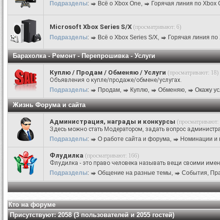
Подразделы
:
Всё о Xbox One
,
Горячая линия по Xbox 
Microsoft Xbox Series S/X
(просматривают: 6)
Подразделы
:
Всё о Xbox Series S/X
,
Горячая линия по 
Барахолка - Ремонт - Перепрошивка - Услуги
Куплю / Продам / Обменяю / Услуги
(просматривают: 18)
Объявления о купле/продаже/обмене/услугах.
Подразделы
:
Продам
,
Куплю
,
Обменяю
,
Окажу ус
Жизнь Форума и сайта
Администрация, награды и конкурсы
(просматривают: 
Здесь можно стать Модератором, задать вопрос администрац
Подразделы
:
О работе сайта и форума
,
Номинации и 
Флудилка
(просматривают: 166)
Флудилка - это право человека называть вещи своими име
Подразделы
:
Общение на разные темы
,
События, Праз
Кто на форуме
Присутствуют
: 2058 (3 пользователей и 2055 гостей)