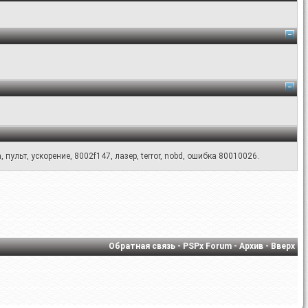
а
,
пульт
,
ускорение
,
8002f147
,
лазер
,
terror
,
nobd
,
ошибка 80010026.
Обратная связь
-
PSPx Forum
-
Архив
-
Вверх