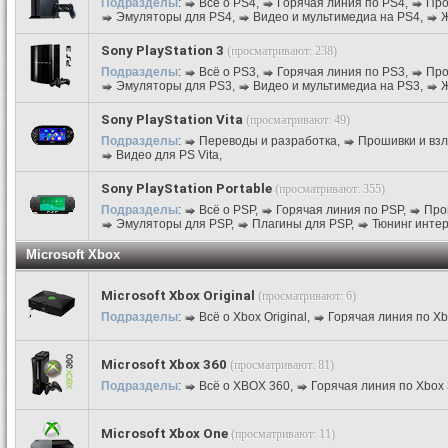
Подразделы
:
Всё о PS4
,
Горячая линия по PS4
,
Про
Эмуляторы для PS4
,
Видео и мультимедиа на PS4
,
Ж
Sony PlayStation 3
(просматривают: 238)
Подразделы
:
Всё о PS3
,
Горячая линия по PS3
,
Про
Эмуляторы для PS3
,
Видео и мультимедиа на PS3
,
Ж
Sony PlayStation Vita
(просматривают: 49)
Подразделы
:
Переводы и разработка
,
Прошивки и вз
Видео для PS Vita
,
Sony PlayStation Portable
(просматривают: 355)
Подразделы
:
Всё о PSP
,
Горячая линия по PSP
,
Про
Эмуляторы для PSP
,
Плагины для PSP
,
Тюнинг инте
Microsoft Xbox
Microsoft Xbox Original
(просматривают: 6)
Подразделы
:
Всё о Xbox Original
,
Горячая линия по Xbo
Microsoft Xbox 360
(просматривают: 81)
Подразделы
:
Всё о XBOX 360
,
Горячая линия по Xbox
Microsoft Xbox One
(просматривают: 11)