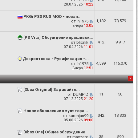
28.07.2026
10:22
PKGi PS3 RUS MOD - новая...
1,182
73,579
от
in1975
Вчера
13:05
[PS Vita] Обсуждение прошивок...
412
9,917
от
blicnik
07.04.2026
11:01
Декриптовка - Русификация -...
4,599
116,070
от
in1975
Вчера
12:51
[Xbox Original] Задавайте...
11
50
от
DUMPID
07.12.2025
21:20
Новое обновление эмулятора...
342
13,303
от
karenjan99
05.08.2026
09:00
[Xbox One] Общее обсуждение
35
590
от
maxzerg