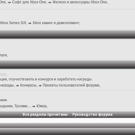
One
,
Софт для Xbox One
,
Железо и аксессуары Xbox One
,
Xbox Series S/X
,
Xbox хакинг и девелопмент
,
луги
,
102)
ии, поучаствовать в конкурсе и заработать награды.
награды
,
Конкурсы
,
Проекты пользователей форума
,
нами.
дники, Тусовки...
,
Юмор
,
Все разделы прочитаны
Руководство форума