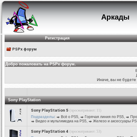
Аркады
Регистрация
PSPx форум
Добро пожаловать на PSPx форум.
Иначе, вы не будете
Sony PlayStation
Sony PlayStation 5
(просматривают: 11)
Подразделы
:
Всё о PS5
,
Горячая линия по PS5
,
Про
Видео и мультимедиа на PS5
,
Железо и аксессуары PS
Sony PlayStation 4
(просматривают: 53)