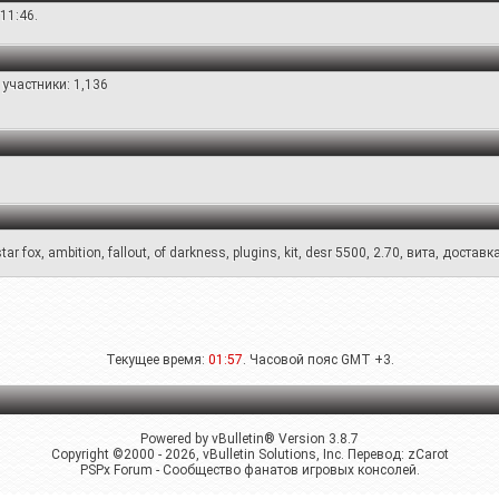
11:46.
участники: 1,136
star fox
,
ambition
,
fallout
,
of darkness
,
plugins
,
kit
,
desr 5500
,
2.70
,
вита
,
доставк
Текущее время:
01:57
. Часовой пояс GMT +3.
Powered by vBulletin® Version 3.8.7
Copyright ©2000 - 2026, vBulletin Solutions, Inc. Перевод:
zCarot
PSPx Forum - Сообщество фанатов игровых консолей.