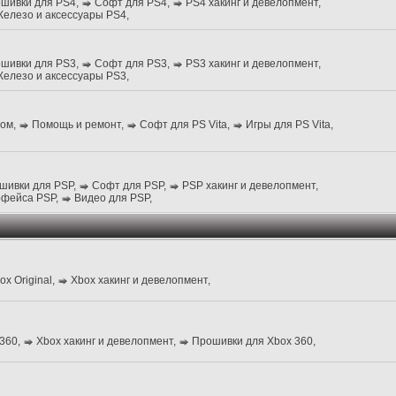
шивки для PS4
,
Софт для PS4
,
PS4 хакинг и девелопмент
,
елезо и аксессуары PS4
,
шивки для PS3
,
Софт для PS3
,
PS3 хакинг и девелопмент
,
елезо и аксессуары PS3
,
лом
,
Помощь и ремонт
,
Софт для PS Vita
,
Игры для PS Vita
,
шивки для PSP
,
Софт для PSP
,
PSP хакинг и девелопмент
,
рфейса PSP
,
Видео для PSP
,
x Original
,
Xbox хакинг и девелопмент
,
 360
,
Xbox хакинг и девелопмент
,
Прошивки для Xbox 360
,