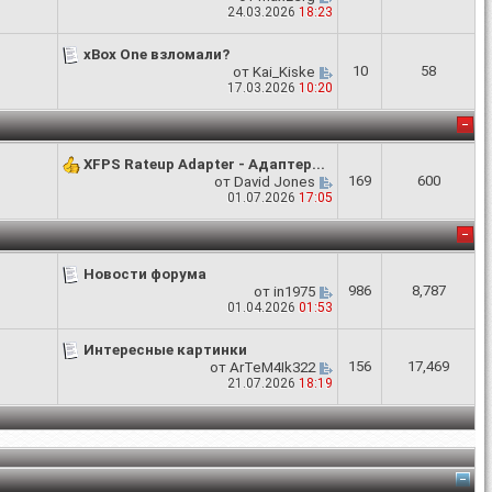
24.03.2026
18:23
xBox One взломали?
10
58
от
Kai_Kiske
17.03.2026
10:20
XFPS Rateup Adapter - Адаптер...
169
600
от
David Jones
01.07.2026
17:05
Новости форума
986
8,787
от
in1975
01.04.2026
01:53
Интересные картинки
156
17,469
от
ArTeM4Ik322
21.07.2026
18:19