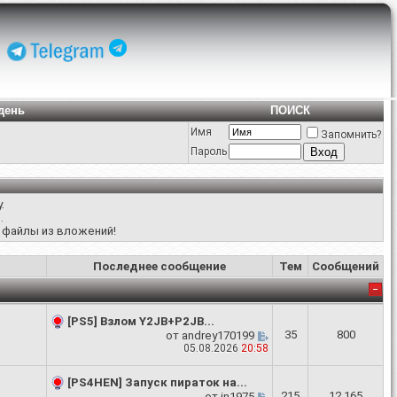
день
ПОИСК
Имя
Запомнить?
Пароль
.
я
.
ь файлы из вложений!
Последнее сообщение
Тем
Сообщений
[PS5] Взлом Y2JB+P2JB...
35
800
от
andrey170199
05.08.2026
20:58
[PS4HEN] Запуск пираток на...
215
12,165
от
in1975