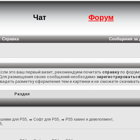
Чат
Форум
Справка
Сообщения за 
Если это ваш первый визит, рекомендуем почитать
справку
по форуму
Для размещения своих сообщений необходимо
зарегистрироватьс
 видеть разметку оформления тем и картинки и не сможете скачиват
Раздел
шивки для PS5
,
Софт для PS5
,
PS5 хакинг и девелопмент
,
5
,