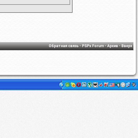
Обратная связь
-
PSPx Forum
-
Архив
-
Вверх