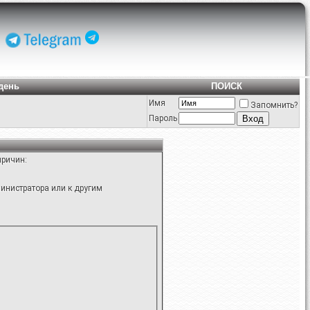
день
ПОИСК
Имя
Запомнить?
Пароль
причин:
инистратора или к другим