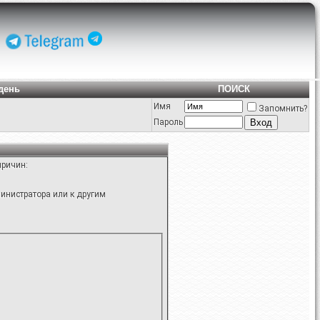
день
ПОИСК
Имя
Запомнить?
Пароль
причин:
инистратора или к другим