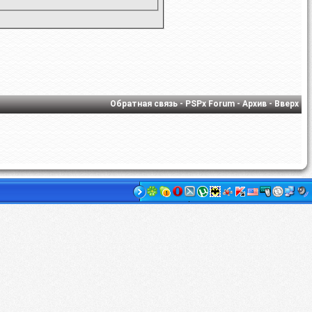
Обратная связь
-
PSPx Forum
-
Архив
-
Вверх