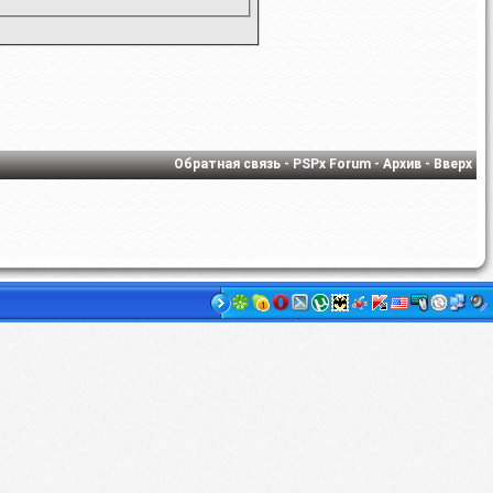
Обратная связь
-
PSPx Forum
-
Архив
-
Вверх