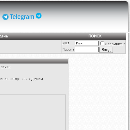
день
ПОИСК
Имя
Запомнить?
Пароль
причин:
инистратора или к другим