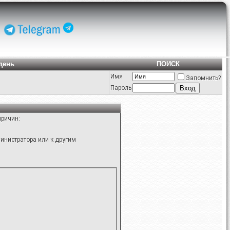
день
ПОИСК
Имя
Запомнить?
Пароль
причин:
инистратора или к другим