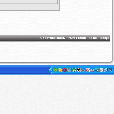
Обратная связь
-
PSPx Forum
-
Архив
-
Вверх