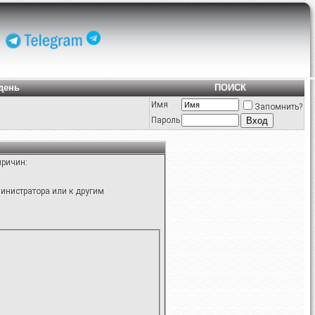
день
ПОИСК
Имя
Запомнить?
Пароль
причин:
инистратора или к другим