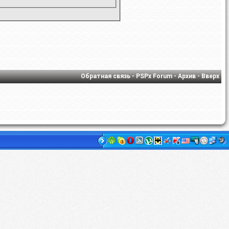
Обратная связь
-
PSPx Forum
-
Архив
-
Вверх