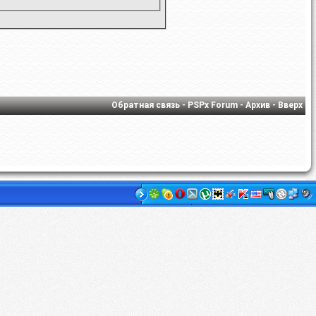
Обратная связь
-
PSPx Forum
-
Архив
-
Вверх