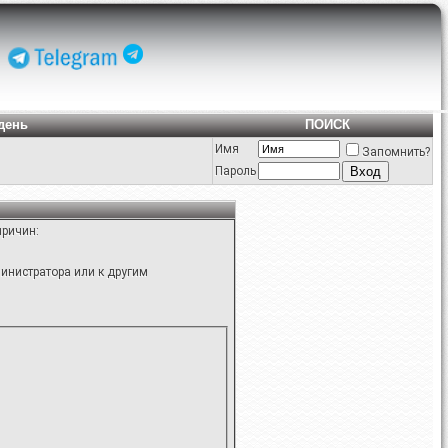
день
ПОИСК
Имя
Запомнить?
Пароль
причин:
инистратора или к другим