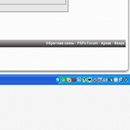
Обратная связь
-
PSPx Forum
-
Архив
-
Вверх