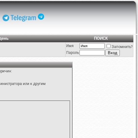
день
ПОИСК
Имя
Запомнить?
Пароль
причин:
инистратора или к другим